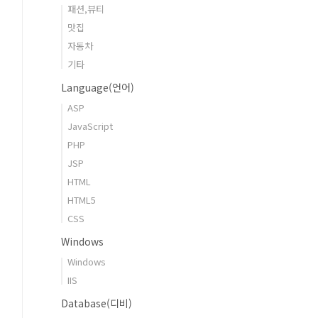
패션,뷰티
맛집
자동차
기타
Language(언어)
ASP
JavaScript
PHP
JSP
HTML
HTML5
CSS
Windows
Windows
IIS
Database(디비)