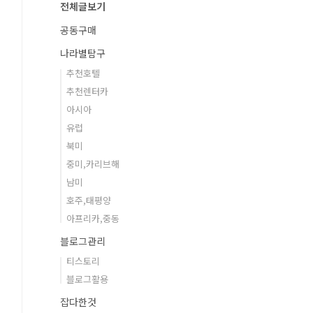
전체글보기
공동구매
나라별탐구
추천호텔
추천렌터카
아시아
유럽
북미
중미,카리브해
남미
호주,태평양
아프리카,중동
블로그관리
티스토리
블로그활용
잡다한것