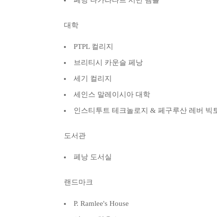
페낭 나가라타르 시반 템플
대학
PTPL 컬리지
브리티시 카운슬 페낭
세기 컬리지
세인스 말레이시아 대학
인스티투트 테크놀로지 & 페구루산 레버 빅
도서관
페낭 도서실
랜드마크
P. Ramlee's House