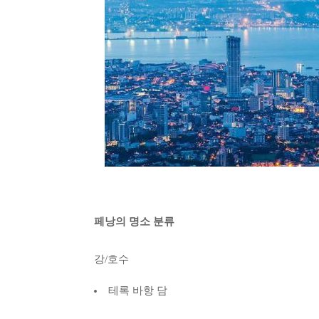
페낭의 명소 분류
강/호수
테록 바항 담