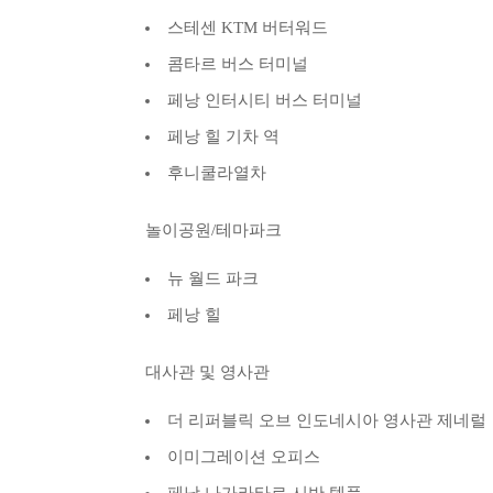
스테센 KTM 버터워드
콤타르 버스 터미널
페낭 인터시티 버스 터미널
페낭 힐 기차 역
후니쿨라열차
놀이공원/테마파크
뉴 월드 파크
페낭 힐
대사관 및 영사관
더 리퍼블릭 오브 인도네시아 영사관 제네럴
이미그레이션 오피스