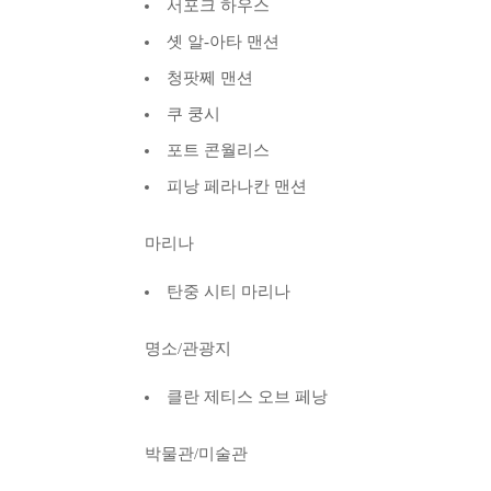
서포크 하우스
솃 알-아타 맨션
청팟쩨 맨션
쿠 쿵시
포트 콘월리스
피낭 페라나칸 맨션
마리나
탄중 시티 마리나
명소/관광지
클란 제티스 오브 페낭
박물관/미술관