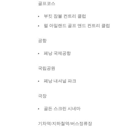
골프코스
부킷 잠불 컨트리 클럽
펄 아일랜드 골프 앤드 컨트리 클럽
공항
페낭 국제공항
국립공원
페낭 내셔널 파크
극장
골든 스크린 시네마
기차역/지하철역/버스정류장