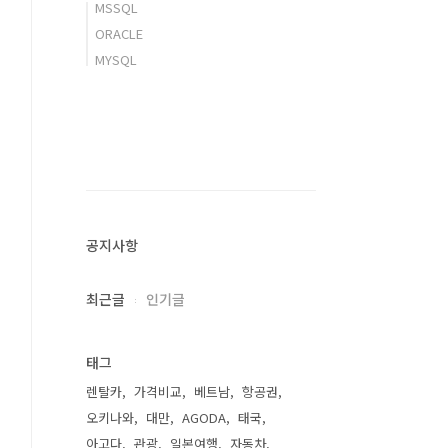
MSSQL
ORACLE
MYSQL
공지사항
최근글
인기글
태그
렌탈카
가격비교
베트남
항공권
오키나와
대만
AGODA
태국
아고다
관광
일본여행
자동차