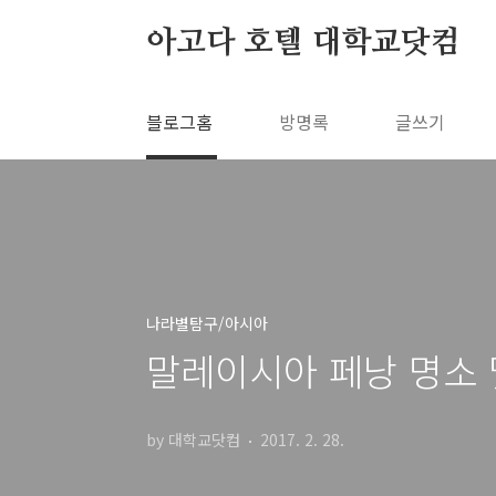
본문 바로가기
아고다 호텔 대학교닷컴
블로그홈
방명록
글쓰기
나라별탐구/아시아
말레이시아 페낭 명소 
by 대학교닷컴
2017. 2. 28.