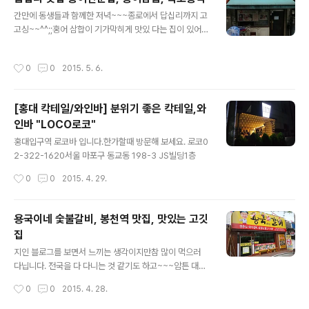
국콘텐츠진흥원 1층 A 111호 [ 사진 출처 : 듀 (blss486)
글 내용
간만에 동생들과 함께한 저녁~~~종로에서 답십리까지 고
/ http://blog.naver.com/blss486 ] 사진은 해당 블로
고싱~~^^;;홍어 삼합이 기가막히게 맛있 다는 집이 있어다
그 운영자의 허락을 받아 사용 하였습니다. [ 남대문시장
같이 방문~!!! 코끝을 찡~~하게 하는 냄새 ㅋ 간만에 느껴
도매몰 / www.ndmbtob.com ] [ 북유럽 감성 아동복 사
봅니다. 기본안주 홍어애탕과 미나리무침~서비스로 주신
이트 듀듀베베 / www.dewdewbebe.com ]
작성시간
0
0
2015. 5. 6.
서비스로 쑥부침개~ 답십리 근처에서 홍어 생각나면 함 가
보세요. 목포홍탁02-2241-7805서울 동대문구 답십리
동 492-1 [ askhotel 아고다 호텔정보 / www.askhot
[홍대 칵테일/와인바] 분위기 좋은 칵테일,와
el.net ] [ 남대문시장 정보사이트 / www.namdaemun
인바 "LOCO로코"
market.net ] [ 동대문시장 정보사이트 / www.dongda
글 내용
emunmarket.net ]
홍대입구역 로코바 입니다.한가할때 방문해 보세요. 로코0
2-322-1620서울 마포구 동교동 198-3 JS빌딩1층
작성시간
0
0
2015. 4. 29.
용국이네 숯불갈비, 봉천역 맛집, 맛있는 고깃
집
글 내용
지인 블로그를 보면서 느끼는 생각이지만참 많이 먹으러
다닙니다. 전국을 다 다니는 것 같기도 하고~~~암튼 대단
합니다. 이번에는 봉천역 맛집~용국이네 숯불갈비 봉천역
작성시간
0
0
2015. 4. 28.
에서 멀지 않은 곳에~눈에 띄는 "용국이네 숯불갈비 용국
이네 숯불갈비 서울특별시 관악구 봉천동 940-8 02-88