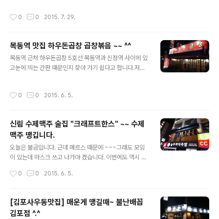
한번 가보세요^^ 두인반점생고기 탕수육 전문점02-888
작성시간
0
0
2015. 7. 29.
-2204서울 관악구 신림로26길 17http://freesow11.b
log.me/ 중식 전문점, 짜장면, 짬뽕, 탕수육 등 메뉴 안내.
중새우 12마리17,000원짜장면3,500원해물짬뽕6,000
목동역 맛집 하우돈곱창 곱창볶음 ~~ ^^
원맑은해물짬뽕6,000원소고기게살볶음밥7,000원추천
글 내용
XO볶음밥6,000원마파밥5,500원생고기탕수육(소)10,
목동역 근처 하우돈곱창 5호선 목동역과 신정역 사이에 있
000원생고기매운탕수육(소)11,000원 매일11:30~21:0
고눈에 띄는 간판 때문인지 찾아 가기 쉽다고 합니다.저도
0월요일휴무 영업이 저녁 9시(21시)까지이나 신선한 재료
집에서 가까운데 한번 먹으러 가야 겠습니다. 하우돈곱창0
로 고객님들께 제공하고자 수급조절이 안될 경우 영업이 ..
2-2699-5411서울 양천구 신정동 903-25 [ 남대문시
작성시간
0
0
2015. 6. 5.
장 도매몰 / www.ndmbtob.com ] [ 사진 출처 : 듀 (bls
s486) / http://blog.naver.com/blss486 ] 사진은 해
당 블로그 운영자의 허락을 받아 사용 하였습니다.
신림 수제맥주 술집 "크래프트한스" ~~ 수제
맥주 땡깁니다.
글 내용
오늘은 불금입니다. 근데 메르스 때문에 ~~~그래도 모임
이 있는데 마스크 쓰고 나가야 겠습니다. 이번에도 역시 지
인의 블로그에서 퍼왔습니다.제 지인은 어찌나 먹으러 잘
작성시간
0
0
2015. 6. 5.
다니는지 부럽습니다.어떻게 하면 저도 이렇게 다니면서
먹을수가 있을까요?? 고수님의 조언이 필요한 시점입니다.
ㅋㅋㅋㅋ 신림 수제맥주 술집 "크래프트한스" 수제맥주로
[김포사우동맛집] 매운게 땡길때~ 불난배꼽
유명 하다고 합니다.사실 저도 수제 맥주를 엄청 좋아 합니
김포점 ^.^
다. ㅋㅋ특히, 옥토버를 자주 가지요~~근데 비싸요 ㅠㅠ
글 내용