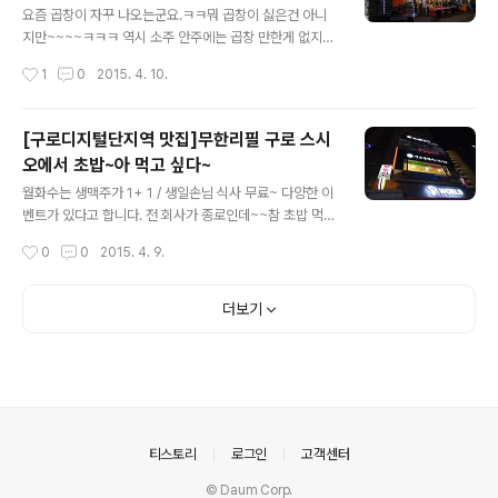
시장 정보사이트 / www.namdaemunmarket.net ]
요즘 곱창이 자꾸 나오는군요.ㅋㅋ뭐 곱창이 싫은건 아니
지만~~~~ㅋㅋㅋ 역시 소주 안주에는 곱창 만한게 없지요
^^오늘은 금요일 인데~~곱창 한번 먹어야 겠어요..불금~
작성시간
1
0
2015. 4. 10.
~불금~~ 통큰소곱창 모레네시장070-8773-0110 [ 사
진 출처 : 듀 (blss486) / http://blog.naver.com/blss
486 ] 사진은 해당 블로그 운영자의 허락을 받아 사용 하
[구로디지털단지역 맛집]무한리필 구로 스시
였습니다. [ askhotel 아고다 호텔정보 / www.askhote
오에서 초밥~아 먹고 싶다~
l.net ] [ 남대문시장 정보사이트 / www.namdaemunm
글 내용
arket.net ]
월화수는 생맥주가 1+ 1 / 생일손님 식사 무료~ 다양한 이
벤트가 있다고 합니다. 전 회사가 종로인데~~참 초밥 먹기
가 힘들어요~~가격이 저렴한 곳은 한군데 있는데~~줄이
작성시간
0
0
2015. 4. 9.
장난 아닙니다. 친구 동생 블로그에 있는 전문점 "스시
오"가 가격면이나맛과 푸짐함에서 甲이라 느껴집니다. 그
래서 퍼왔어요~~~ 근데~~종로에서 구로까지 언제 가지~
더보기
~~~^^! 구로 스시오 070-4793-9909​서울 구로구 구
로동 1127-33 3층 [ 사진 출처 : 듀 (blss486) / http://
blog.naver.com/blss486 ] 사진은 해당 블로그 운영
자의 허락을 받아 사용 하였습니다. [ 북유럽 감성 아동복
사이트 듀듀베베 / www.dewdewbebe.com ]
의안내
티스토리
로그인
고객센터
© Daum Corp.