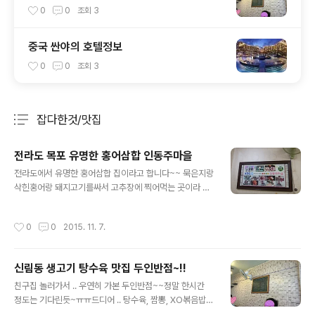
0
0
조회
3
중국 싼야의 호텔정보
0
0
조회
3
잡다한것/맛집
분류 전체보기
주요 글 목록
전라도 목포 유명한 홍어삼합 인동주마을
글 내용
전라도에서 유명한 홍어삼합 집이라고 합니다~~ 묵은지랑
삭힌홍어랑 돼지고기를싸서 고추장에 찍어먹는 곳이라 합
니다~~ 개인적으로 삭힌 홍어를 너무 좋아해서일부러 찾
아 다니기도 하는데~~~ㅋㅋ 전라도는 너무 멀죠~~언제
작성시간
0
0
2015. 11. 7.
가보나~~!! 인동주마을전화번호 : 061-284-4068주소 :
전남 목포시 옥암동 1041-7새주소 : 전남 목포시 복산길1
2번길 5홈페이지http://www.indongju.kr
신림동 생고기 탕수육 맛집 두인반점~!!
글 내용
친구집 놀러가서 .. 우연히 가본 두인반점~~정말 한시간
정도는 기다린듯~ㅠㅠ드디어 .. 탕수육, 짬뽕, XO볶음밥을
먹었습니다. ㅋㅋㅋ 맛 죽입니다. 특히 탕수육 대박~~~꼭