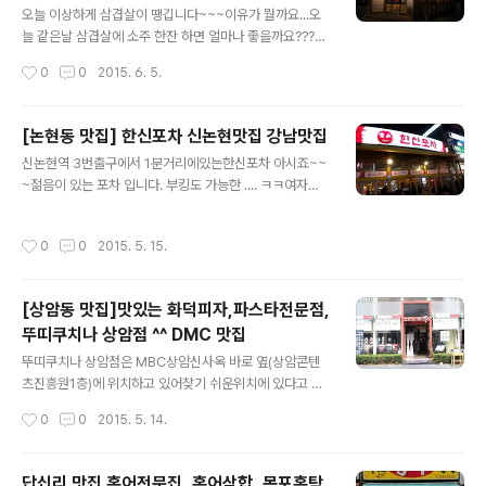
크래프트한스 02-875-0909 서울 관악구 신림동 1639
오늘 이상하게 삼겹살이 땡깁니다~~~이유가 뭘까요...오
-29 [ 남대문시장 도매몰 / www.ndmbtob.com ] [ 사
늘 같은날 삼겹살에 소주 한잔 하면 얼마나 좋을까요????
진 출처 : 듀 (blss486) / http://blog.naver.com/blss
지인 블로그를 갔다가 너무 먹고 싶은 삼겹살 식당 발견~~
작성시간
0
0
2015. 6. 5.
486 ] 사진은 해당 블로그 운영자의 허락을 받..
~대로 퍼왔습니다. ㅋㅋㅋ "불난배꼽 김포점" 삼겹살 이라
고 하는데~~참 먹는 방법이 특이 하군요~~ 시간 내서 한
번 먹으러 가야 겠습니다.~~메르스 때문에 마스크 쓰고 가
[논현동 맛집] 한신포차 신논현맛집 강남맛집
야 하나 @.@요즘 이래저래 어지럽군요~ 김포 사우동 시
글 내용
신논현역 3번출구에서 1분거리에있는한신포차 아시죠~~
내강화도가는 48번 국도변 옆먹자촌에 근처에 있다고 합
~젊음이 있는 포차 입니다. 부킹도 가능한 .... ㅋㅋ여자도
니다. 불난 배꼽 김포 사우점031-983-0277경기도 김포
많고 남자도 많고....너무 많아서 줄서서 먹어야 하는 그곳~
시 돌문로 62번길 42(사우동.1층) [ 남대문시장 도매몰 /
~~!!! 근데 아직도 못 가봤습니다. 어떤곳일 까요??? 궁금
www.ndmbtob.com ] [ 사진 출처 : 듀 (blss486) / ht
작성시간
0
0
2015. 5. 15.
ㅋㅋ 블로그에 남겼다 나중에 꼭 한번 가봐야 겠습니다. 한
tp://blog.naver.com/blss486 ] 사진..
신포차 논현점02-515-3199서울 강남구 논현동 182-2
9 [ 사진 출처 : 듀 (blss486) / http://blog.naver.co
[상암동 맛집]맛있는 화덕피자,파스타전문점,
m/blss486 ] 사진은 해당 블로그 운영자의 허락을 받아
뚜띠쿠치나 상암점 ^^ DMC 맛집
사용 하였습니다. [ 남대문시장 도매몰 / www.ndmbtob.
글 내용
com ]
뚜띠쿠치나 상암점은 MBC상암신사옥 바로 옆(상암콘텐
츠진흥원1층)에 위치하고 있어찾기 쉬운위치에 있다고 합
니다. 오늘도 어김없이 아는 동생 블로그에서 사진을 퍼와
작성시간
0
0
2015. 5. 14.
작성하고 있습니다. 개인적으로 느끼한 음식을 별로 안 좋
아해서ㅋㅋㅋㅋ 그래도 일년에 한번쯤은 ~~~~ 뚜띠쿠치
나 상암점 02-302-0242서울 마포구 상암동 1602 한
답십리 맛집 홍어전문집, 홍어삼합, 목포홍탁