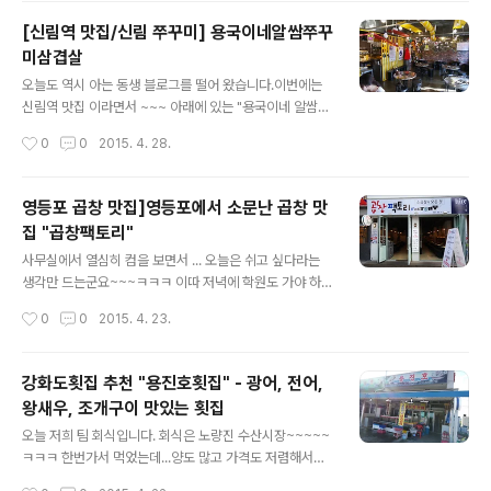
7-0953 [ 사진 출처 : 듀 (blss486) / http://blog.nav
[신림역 맛집/신림 쭈꾸미] 용국이네알쌈쭈꾸
er.com/blss486 ] 사진은 해당 블로그 운영자의 허락을
미삼겹살
받아 사용 하였습니다. [ 북유럽 감성 아동복 사이트 듀듀
글 내용
베베 / www.dewdewbebe.com ]
오늘도 역시 아는 동생 블로그를 떨어 왔습니다.이번에는
신림역 맛집 이라면서 ~~~ 아래에 있는 "용국이네 알쌈쭈
꾸미삼겹살" 전격 방문 했다고 합니다. 사진보니 엄청 땡기
작성시간
0
0
2015. 4. 28.
는 군요~~~점심에 종로 근처 쭈꾸미삼겹살 집에 가서 먹
어야 겠습니다. ㅋㅋ 용국이네 알쌈쭈꾸미 02-878-816
2 서울 관악구 서원동 1637-3 2층 [ 사진 출처 : 듀 (blss
영등포 곱창 맛집]영등포에서 소문난 곱창 맛
486) / http://blog.naver.com/blss486 ] 사진은 해
집 "곱창팩토리"
당 블로그 운영자의 허락을 받아 사용 하였습니다. [ 북유
글 내용
럽 감성 아동복 사이트 듀듀베베 / www.dewdewbebe.
사무실에서 열심히 컴을 보면서 ... 오늘은 쉬고 싶다라는
com ]
생각만 드는군요~~~ㅋㅋㅋ 이따 저녁에 학원도 가야 하는
데 정말 어찌나 가기 싫은지 ㅠㅠ땡땡이 치고 영화관가서
작성시간
0
0
2015. 4. 23.
"어벤져스2" 보고 싶은 날입니다. ㅋㅋㅋ 그냥 칼퇴와 동시
에 곱창이나 먹고~~~영화관에 가서 곱창 냄새를 진동 시
켜야 겠어요....다른 님들 ~~~ 곱창 먹고 싶게요.^^ 지인이
강화도횟집 추천 "용진호횟집" - 광어, 전어,
운영하는 블로그에서 퍼왔어요~~~곱창이 땡기는 날입니
왕새우, 조개구이 맛있는 횟집
다. 곱창팩토리 02-2068-3325서울 영등포구 영등포동
글 내용
3가 7-25 [ 사진 출처 : 듀 (blss486) / http://blog.na
오늘 저희 팀 회식입니다. 회식은 노량진 수산시장~~~~~
ver.com/blss486 ] 사진은 해당 블로그 운영자의 허락
ㅋㅋㅋ 한번가서 먹었는데...양도 많고 가격도 저렴해서또
을 받아 사용 하였습니다. [ 남대문시장 정보사이트 / ww
가는군요~~~ 아는 동생 블로그 보다가 갑자기 횟집 내용
작성시간