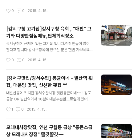
요즘 자칫 입맛을 잃어버릴 수 있는데개봉동 "다누리"에서
작성시간
0
0
2015. 4. 15.
잃어버린 입맛을 확실히 찾을 수 있을까요 ??? 요즘 입맛도
없는데 .. 여기 한번 가봐야 할거 같습니다.과연 잃어버린
입맛을 다시 찾을 수 있을까요??친구 블로그에서 보고 퍼
[강서구청 고기집]강서구청 육회 , "대판" 고
왔습니다.^^ 다누리 서울 구로구 개봉3동 290-5 1층 02
기와 다양한점심메뉴,단체회식장소
-2619-3388 [ 사진 출처 : 듀 (blss486) / http://blo
글 내용
g.naver.com/blss486 ] 사진은 해당 블로그 운영자의
강서구청에 근처에 있는 고기집 입니다.직장인들이 많이
허락을 받아 사용 하였습니다. [ askhotel 아고다 호텔정
간다고 합니다.강서구청쪽에 있으신 분은 한번 가보세요.
보 / www.askhotel.n..
저도 아직 가보지 않아서~~맛이 어떻지는~~아는 동생 블
작성시간
0
0
2015. 4. 15.
로그에서 퍼왔습니다. 대판​02-2643-3377​서울시 강서
구 화곡6동 1131-19​ [ 사진 출처 : 듀 (blss486) / htt
p://blog.naver.com/blss486 ] 사진은 해당 블로그 운
[강서구맛집/강서수협] 봉균이네 - 발산역 횟
영자의 허락을 받아 사용 하였습니다. [ askhotel 아고다
집, 매운탕 맛집, 신선한 횟집 ^^
호텔정보 / www.askhotel.net ] [ 남대문시장 정보사이
글 내용
트 / www.namdaemunmarket.net ]
내발산동에 위치한 강서수산시장 횟집봉균이네~~!! 김포
공항 OR 발산역에서 10분이내남부순환도로옆에 있어서
찾아가기 수월 저도 한번 가봐야 겠습니다.~~~노량진하고
작성시간
1
0
2015. 4. 15.
뭐가 다른지~~~ㅋㅋㅋ 서울 강서구 발산1동 강서수산시
장 봉균이네 B60010-3727-2062 [ 사진 출처 : 듀 (bl
ss486) / http://blog.naver.com/blss486 ] 사진은
모래내시장맛집, 인천 구월동 곱창 "통큰소곱
해당 블로그 운영자의 허락을 받아 사용 하였습니다. [ ask
창 모래내시장점" 쫄깃쫄깃~~
hotel 아고다 호텔정보 / www.askhotel.net ] [ 남대문
글 내용