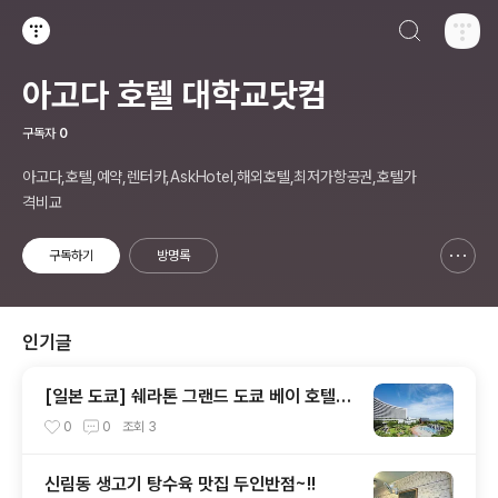
검색하기
티스토리
아고다 호텔 대학교닷컴
구독자
0
아고다,호텔,예약,렌터카,AskHotel,해외호텔,최저가항공권,호텔가
격비교
구독하기
방명록
신고하기 레이어
열기
인기글
[일본 도쿄] 쉐라톤 그랜드 도쿄 베이 호텔
(Sheraton Grande Tokyo Bay Hotel)
0
0
조회
3
신림동 생고기 탕수육 맛집 두인반점~!!