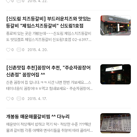
0
0
2015. 4. 22.
w.namdaemunmarket.net ] [..
이 있어.....퍼왔습니다. 서울에서 1시간 거리고 초지대교 건
너면 바로 도착할 수있으니, 나들이 겸 찾아가야 겠어요~
용진호횟집 032-937-0737 인천시 강화군 길상면 선두
[신도림 치즈등갈비] 부드러운치즈와 맛있는
리 901-2 [ 사진 출처 : 듀 (blss486) / http://blog.nav
등갈비 "제임스치즈등갈비" 신도림1호점
er.com/blss486 ] 사진은 해당 블로그 운영자의 허락을
글 내용
받아 사용 하였습니다. [ askhotel 아고다 호텔정보 / ww
종로에 있는 곳은 가봤는데~~~신도림 제임스치즈등갈비
w.askhotel.net ] [ 남대문시장 정보사이트 / www.nam
도 맛있겠죠 제임스치즈등갈비 신도림1호점 02-6397-8
daemunmarket.net ] [ 동대문시장 정보사이트 / ww
892​서울 구로구 구로동 31-2 [ 사진 출처 : 듀 (blss48
작성시간
0
0
2015. 4. 20.
w.don..
6) / http://blog.naver.com/blss486 ] 사진은 해당 블
로그 운영자의 허락을 받아 사용 하였습니다. [ askhotel
아고다 호텔정보 / www.askhotel.net ] [ 남대문시장 정
[신촌맛집 추천]꼼장어 추천, "주순자꼼장어
보사이트 / www.namdaemunmarket.net ] [ 동대문
신촌점" 꼼장어집 ^^
시장 정보사이트 / www.dongdaemunmarket.net ]
글 내용
신촌 꼼장어 집 입니다.ㅋㅋ 시간 나면 한번 가보세요....스
테미너음식 꼼장어!ㅎㅎ먹고 힘내보세요~ 주순자꼼장어 0
2-312-9334​서울 서대문구 대현동 104-18 [ 사진 출처
작성시간
0
0
2015. 4. 17.
: 듀 (blss486) / http://blog.naver.com/blss486 ]
사진은 해당 블로그 운영자의 허락을 받아 사용 하였습니
다. [ askhotel 아고다 호텔정보 / www.askhotel.net ]
개봉동 매운해물갈비찜 ^^ 다누리
[ 남대문시장 정보사이트 / www.namdaemunmarket.
글 내용
매운맛이 적당해서 밥하고 먹기 딱~ 적당한 수준 ???해산
net ]
물과 갈비찜 각종 야채와 면사리들을 취향에 따라 골라서
먹을 수 있어서~ 완전 만족 ??? 봄 기운이 솔솔 피어나는