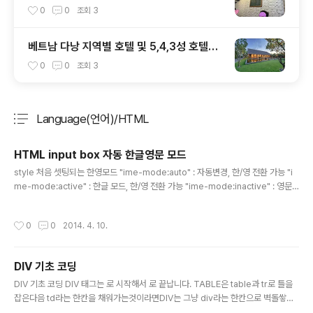
0
0
조회
3
베트남 다낭 지역별 호텔 및 5,4,3성 호텔모
음
0
0
조회
3
Language(언어)/HTML
분류 전체보기
주요 글 목록
HTML input box 자동 한글영문 모드
글 내용
style 처음 셋팅되는 한영모드 "ime-mode:auto" : 자동변경, 한/영 전환 가능 "i
me-mode:active" : 한글 모드, 한/영 전환 가능 "ime-mode:inactive" : 영문
모드, 한/영 전환 가능 "ime-mode:disabled" : 영문 모드, 한/영 전환 불가능 "im
e-mode:deactivated" : 한글 모드, 한/영 전환 가능
작성시간
0
0
2014. 4. 10.
DIV 기초 코딩
글 내용
DIV 기초 코딩 DIV 태그는 로 시작해서 로 끝납니다. TABLE은 table과 tr로 틀을
잡은다음 td라는 한칸을 채워가는것이라면DIV는 그냥 div라는 한칸으로 벽돌쌓듯
척척 쌓아가는것입니다. Example #1 소개용 예제 한칸 만들기 한칸 만들기 두칸