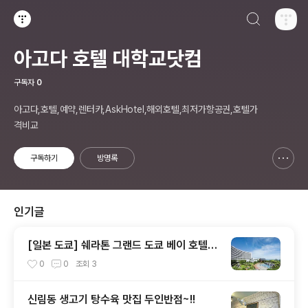
검색하기
티스토리
아고다 호텔 대학교닷컴
구독자
0
아고다,호텔,예약,렌터카,AskHotel,해외호텔,최저가항공권,호텔가
격비교
구독하기
방명록
신고하기 레이어
열기
인기글
[일본 도쿄] 쉐라톤 그랜드 도쿄 베이 호텔
(Sheraton Grande Tokyo Bay Hotel)
0
0
조회
3
신림동 생고기 탕수육 맛집 두인반점~!!