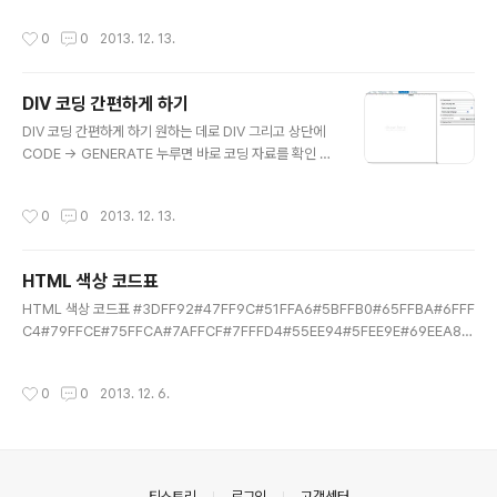
만들기
작성시간
0
0
2013. 12. 13.
DIV 코딩 간편하게 하기
글 내용
DIV 코딩 간편하게 하기 원하는 데로 DIV 그리고 상단에
CODE -> GENERATE 누루면 바로 코딩 자료를 확인 할
수 있습니다.그 이후에는 알아서 수정하고 만들고 등등~~
~ http://drawter.com/
작성시간
0
0
2013. 12. 13.
HTML 색상 코드표
글 내용
HTML 색상 코드표 #3DFF92#47FF9C#51FFA6#5BFFB0#65FFBA#6FFF
C4#79FFCE#75FFCA#7AFFCF#7FFFD4#55EE94#5FEE9E#69EEA8#
73EEB2#7DEEBC#87EEC6#91F8D0#9BFFDA#A5FFE4#AFFFEE#66C
DAA#70D2B4#7AD7BE#84DCC8#8EE1D2#98EBDC#9DF0E1#A2F5
작성시간
0
0
2013. 12. 6.
E6#A7FAEB#ACFFEF#AAEBAA#B4F0B4#BEF5BE#C8FAC8#D2FFD2
#DCFFDC#E1FFE1#E6FFE6#EBFFEB#F0FFF0#80E12A#8AE634#94E
B3E#9EF048#A8F552#B2FA5C#BCFF66#C1FF6B#C6FF70#CBFF75
#52E252#5CE75C#66EC66#70F170#7AF67A#..
의안내
티스토리
로그인
고객센터