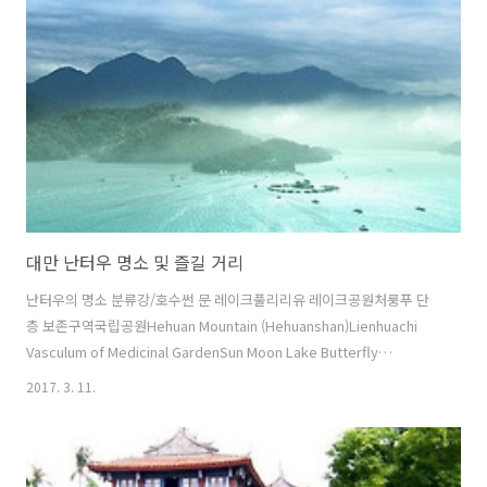
JK 하우스뉴 에라 아트 리조트 앤 스파레아레아 가든 호텔- 선 문 레이크
- 선르 미디 호텔리아리아 가든 호텔-썬 문 레이크-문밍 깅 팜선 문 레이
크 호텔스마일 아크 홈스테이스파 홈 선 문 레이크 럭셔리 레이크사이드
호텔에오스 ..
대만 난터우 명소 및 즐길 거리
난터우의 명소 분류강/호수썬 문 레이크풀리리유 레이크공원처룽푸 단
층 보존구역국립공원Hehuan Mountain (Hehuanshan)Lienhuachi
Vasculum of Medicinal GardenSun Moon Lake Butterfly
GardenXiapen Nature Education Garden Area선 링크 씨시토우 네
2017. 3. 11.
이처 에듀케이션 에어리어아오완다 국립 자연휴양림기차역/지하철역/
버스정류장썬 문 레이크 로프웨이 역주오수이 역지지 트레인 스테이션
놀이공원/테마파크킹 가든대학국립 치난 대학교명소/관광지더 우 슈 밤
부 차콜 킬른 컬처 파크동푸 핫스프링로터스 포리스트바통관 셔랴오 트