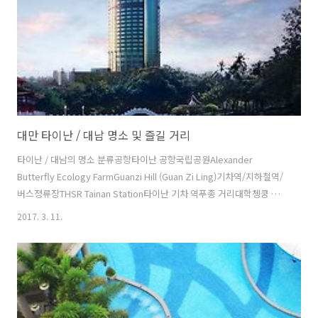
호텔자 신 가든 하우스카인드네스 민 셍 호텔타이난 호텔타이펑 스위트
호텔푸 와드 호텔 타이난..
대만 타이난 / 대남 명소 및 즐길 거리
타이난 / 대남의 명소 분류공항타이난 공항국립공원Alexander
Butterfly Ecology FarmGuanzi Hill (Guan Zi Ling)기차역/지하철역/
버스정류장THSR Tainan Station타이난 기차 역푸종 거리대학쳉쿵 대
학교랜드마크린 백화점치흐칸 타워타잇 & 코 상인 회관명소/관광지
2017. 3. 11.
Anping Treehouse나이트 마켓 후아 유안안핑 포트올트 테이트 & 코
머천트 하우스이터널 골든 캐슬치칸 타워콘푸시어스 사원바
(Bar)Armory Pub박물관/미술관National museum of Taiwan
History국립 대만 문학관시오 하우스아트 뮤지엄치메이 박물관타이난
시 문화 센터병원/의료시설국립 쳉 쿵 대학교 병원상점Fuji photo
shopLaundromatShin Kong M..