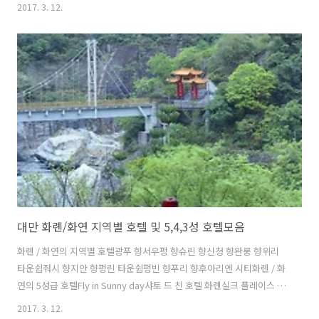
IslandTaipingshan밍츠 산림 휴양 지역쑤아오 콜드 스프링기차역/지하
2017. 3. 12.
철역/버스정류장루오동 기차 역뤄둥 버스 터미널와이'아오 기차 역이란
버스 터미널일란 기차 역자오시 기차 역자오시 버스 터미널놀이공원/테
마파크동샨 리버 워터 공원대학실리종다오 고등학교일란 대학교터우청
중학교터우청 커머스 앤 홈 이코노믹 고등학교명소/관광지난팡아오 어
시장노스이스트 앤 일란 코스트 국립 과학 지역다시 허니문 베이도우푸
케이프루오통 산림 문화 공원베이구안 티달 공원우라오컹 풍치 지구우
퐁치 폭포우퐁치 풍치지구지미 스퀘어진잉 폭포포머 사이트..
대만 화롄/화연 지역별 호텔 및 5,4,3성 호텔모음
화롄 / 화연의 지역별 호텔광푸 향서우펑 향슈린 향신청 향완룽 향위리
타운쉽줘시 향지안 향펑린 타운쉽펑빈 향푸리 향후아리엔 시티화롄 / 화
연의 5성급 호텔Fly in Sunny day샤토 드 친 호텔 화롄실크 플레이스 타
로코 호텔파글로리 호텔파크뷰 호텔 후아리엔풀론 호텔 화롄프로미스드
2017. 3. 12.