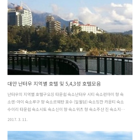
인더스트리스 파크대학강쿠시 초등학교국립 화롄 고등학교국립 화롄 농
업 고등학교다오샹 초등학교다진 초등학교동리 초등학교동화 국립 대학
교류슈 초등학교밍 롄 초등학교밍이 초등학교율리 고등학교핑허 시 초
등학교화렌 초등학교후베이 중학교도서관화롄 시 도서관명소/관광지
Liu Shi Dan Mountain Scenery AreaShin K..
대만 난터우 지역별 호텔 및 5,4,3성 호텔모음
난터우의 지역별 호텔구오싱 타운쉽 숙소난터우 시티 숙소런아이 향 숙
소렌-아이 숙소루구 향 숙소르웨탄 호수 (일월담) 숙소밍잔 카운티 숙소
수이리 타운쉽 숙소시토 숙소신이 향 숙소위츠 향 숙소주산 진 숙소지지
타운쉽 숙소카우툰 타운쉽 숙소푸리 진 숙소난터우의 5성급 호텔더 랄
2017. 3. 11.
루, 선 문 레이크더 리치포레스트 호텔 - 선 문 레이크더 올드 잉글랜드
호텔더 웬 완 리조트더 크리스탈 리조트 선 문 레이크타이 이 레드 메이
플 리조트풀리 핫 스프링 리조트플루 드 친느 호텔난터우의 4성급 호텔