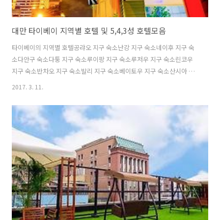
대만 타이베이 지역별 호텔 및 5,4,3성 호텔모음
타이베이의 지역별 호텔공랴오 지구 숙소난강 지구 숙소네이후 지구 숙
소다안구 숙소다퉁 지구 숙소루이팡 지구 숙소루저우 지구 숙소린코우
지구 숙소반차오 지구 숙소발리 지구 숙소베이토우 지구 숙소산시아 지
구 숙소산지 지구 숙소산총 지구 숙소선컹 지구 숙소쉬딩 지구 숙소스린
2017. 3. 11.
디스트릭트 숙소스먼 지구 숙소시린 지구 숙소시먼딩 숙소시지 지구 숙
소신디안 지구 숙소신이 지구 숙소신좡 지구 숙소쑹산 지구 숙소완리 지
구 숙소완화 지구 숙소용허 지구 숙소우구 지구 숙소우라이 지구 숙소잉
거 지구 숙소종젱 지구 숙소중산 지구 숙소중허 지구 숙소지우 펜 숙소진
산 지구 숙소타이베이 메인역 숙소타이산 지구 숙소탐수이 지구 숙소투
청 지구 숙소핑시 디스트릭트 숙소타이베이의 5성급 호텔Gloria
PrinceGloria Residence..