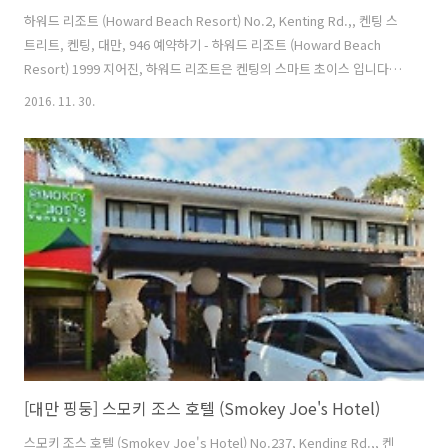
하워드 리조트 (Howard Beach Resort) No.2, Kenting Rd.,, 켄팅 스
트리트, 켄팅, 대만, 946 예약하기 - 하워드 리조트 (Howard Beach
Resort) 1999 지어진, 하워드 리조트은 켄팅의 스마트 초이스 입니다.
호텔은 도심에서 15km 떨어져 있으며 중요한 편의시설을 접근하기 쉽게
2016. 11. 30.
제공하고 있습니다. 호텔은 Kenting Street Night Market, 추안판 락,
치콩 폭포 같이 셀수 없이 많은 관광지에서 한 걸음 움직이면 편안한 휴
식처가 되어 주는 곳입니다. 하워드 리조트 숙박시설은 손님들의 쾌적한
휴식을 위해 각 시설과 서비스를 제공합니다. 이 환상적인 호텔에서 여러
분은 Wi-Fi (무료/전 객실), 24시간 프런트 데스크, 장애인용 편의시설,
익..
[대만 핑둥] 스모키 조스 호텔 (Smokey Joe's Hotel)
스모키 조스 호텔 (Smokey Joe's Hotel) No.237, Kending Rd.,, 켄