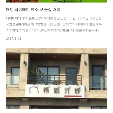
대만 타이베이 명소 및 즐길 거리
타이베이의 명소 분류공항타이베이 쑹산 공항타이완 타오위안 국제공항
국립공원미라마르 파크양밍산 국립 공원극장SPOT- 타이베이 필름 하우
스기차역/지하철역/버스정류장MRT NTU 병원MRT 공관MRT 관두MRT
구팅MRT 난강MRT 난시자오MRT 네이후MRT 다지MRT 다핑린MRT 다
2017. 3. 11.
후 파크MRT 동후MRT 딩시MRT 롱샨 템플MRT 리우장리MRT 린광MRT
민콴 W. 로드MRT 밍데MRT 반차오MRT 베투오 역MRT 샤오난멘MRT 샤
오비탄MRT 샨다오 템플MRT 송샨 공항MRT 슈앙리안MRT 신디안MRT
신베이투MRT 신푸MRT 썬 얏-센 메모리얼 홀MRT 완롱MRT 완팡 컴뮤
니티MRT 왕팡 병원MRT 용닝MRT 용안 마켓MRT 용천MRT 웬데MRT 윤
샨 역MRT 종샤오 둔후아MRT 종샤오 신셍MRT 종샤오..