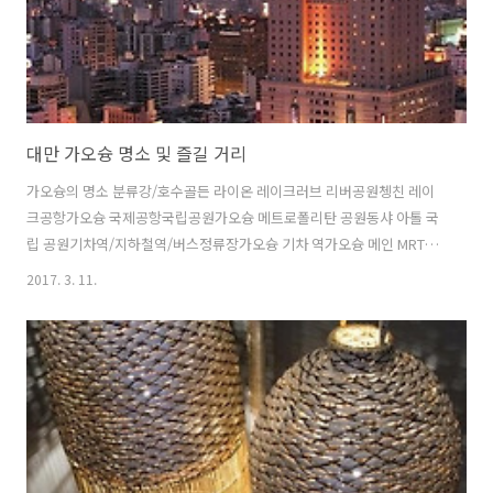
대만 가오슝 명소 및 즐길 거리
가오슝의 명소 분류강/호수골든 라이온 레이크러브 리버공원쳉친 레이
크공항가오슝 국제공항국립공원가오슝 메트로폴리탄 공원동샤 아톨 국
립 공원기차역/지하철역/버스정류장가오슝 기차 역가오슝 메인 MRT역
가오슝 버스 역가오슝 아레나 MRT역강산 사우스 MRT역난지 엑스포 프
2017. 3. 11.
로세싱 존 MRT역다동 MRT역다리아오 MRT역마샬 아트 스태디움 MRT
역메트로폴리탄 파크 MRT역산두 쇼핑 디스트릭트 MRT역센트럴 파크
MRT역스자 MRT역시오강 MRT역시지완 MRT역시티 카운슬 MRT역신의
엘레멘터리 스쿨 MRT 역아오지디 MRT역에콜로지컬 디스트릭트 MRT
역엠알티 가오슝 국제 공항옌청푸 MRT역오일 리파이너리 엘리멘터리
스쿨 MRT 역우쿠아이쿠오 MRT역월드 게임 MRT역웨이우잉 MRT역주
오잉 MRT역차오터우 MRT역차..