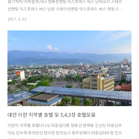
원기차역/지하철역/버스정류장켄팅 익스프레스 버스 난바오리 스테이
션켄팅 익스프레스 버스 난완 스테이션켄팅 익스프레스 버스 처청 스테
이션켄팅 익스프레스 버스 켄팅 스테이션헝춘 버스 스테이션명소/관광
2017. 3. 12.
지Jialeshuei Scenic Garden관산롱컹 생태보존지역롱판 파크바나나
베이사다오 샬 샌드 익지비션 홀사다오서딩 파크엘루안비 등대엘루안비
파크추안판 락추후오 내추럴 파이어치콩 폭포켄팅 랜치퐁추에이사헝춘
올드타운 노스 게이트헝춘 올드타운 사우스 게이트헝춘 올드타운 웨스
트 게이트헝춘 올드타운 이스트 게이트호우비후바(Bar)Moon 16 Bar박
물관/미술관국립 박물관 마린 바이올로지 앤 아쿠아리움병원/의료시설
Heng Chun Christian Ho..
대만 이란 지역별 호텔 및 5,4,3성 호텔모음
이란의 지역별 호텔나나오 타운쉽다퉁 향둥산 향뤄둥 진산싱 타운십쑤
아오 진우제 향위안산 향이란 현자오시 향주앙웨이 타운십터우청 진이