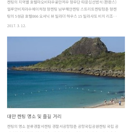
켄팅의 지역별 호텔마오비터우곶만저우 향무단 타운십선범석 (촨판스)
엘루안비자러수에이처청 향켄팅 남부해안켄팅 스트리트켄팅헝춘 향켄
팅의 5성급 호텔866 오셔닉 뷰 빌라더 하우스 15 빌라샤또 비치 리조트
시저 파크 호텔 켄팅아만다 호텔요호 비치 리조트하워드 리조트호와드
2017. 3. 12.
비치 빌라켄팅의 4성급 호텔57 빌라Grand Bay ResortH 리조트레저
루루 빌라무단완 빌라문 샤이 켄팅 부티크 호텔밀크 앤 허니 리조트베이
포레스트 부티크 게스트하우스부티스 호텔 켄팅샤키라 리조트솅투 빌라
스모키 조스 호텔스완 레이크 빌라 리조트유니 리조트-켄팅징 콴 호텔카
폭 베케이션 비앤비 - 켄팅코스탈 라이팅 빌라 켄팅포 시스터즈 빌라플론
리조트 켄딩켄팅의 3성급 호텔A 앤 L 인A.마즈 인 켄딩DUFA 럭셔리 매
너 호텔HYFF 호스..
대만 켄팅 명소 및 즐길 거리
켄팅의 명소 분류경찰서켄팅 경찰서공항헝춘 공항국립공원켄팅 국립 공