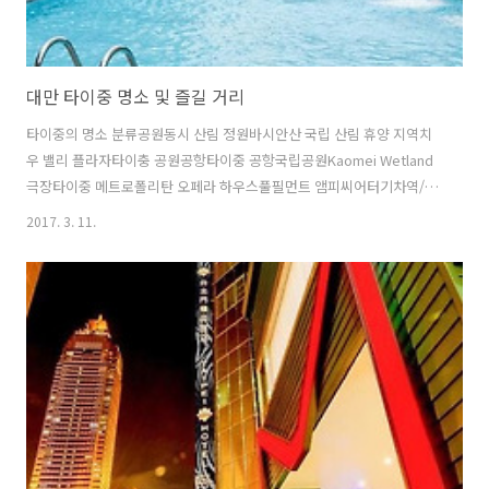
대만 타이중 명소 및 즐길 거리
타이중의 명소 분류공원동시 산림 정원바시안산 국립 산림 휴양 지역치
우 밸리 플라자타이충 공원공항타이중 공항국립공원Kaomei Wetland
극장타이중 메트로폴리탄 오페라 하우스풀필먼트 앰피씨어터기차역/지
하철역/버스정류장THSR Taichung Station간청 버스 스테이션차오마
2017. 3. 11.
버스 스테이션타이중 기차 역펑위안 기차역놀이공원/테마파크리파오 랜
드대학국립 타이완 컬리지 오브 피지컬 에듀케이션아시아 대학퉁하이
대학교팽 치아 대학교랜드마크우펑 린 패밀리 맨션 앤드 가든명소/관광
지가오메이 습지대뉴 에라 스쿨럽처 공원라벤더 포레스트레인보우 밀리
터리 하우징리산 풍치지구몽쾨르미야하라 아이 클리닉서밋 리조트순교
성지씨 오브 플라워 인 신서완 헤 사원웨어하우스 넘버 20차이홍쥐엔 마
을쳉 후앙 사원캘리그래피 그린웨이타다 센터..