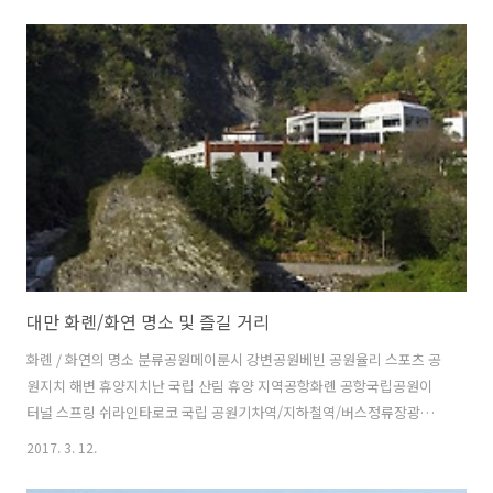
랜드 리조트 앤 라군화롄 / 화연의 4성급 호텔더 사일런스 매너레이크쇼
Hotel 화롄리아리아 가든 호텔 - 후아리엔발리 부다야버터플라이 밸리
리조트베스트 호텔베어 포레스트 빌라샤이니 오션 호텔스튜아트 빌라아
르스마 호텔아주레 호텔안단테 화롄이 유안 리조트카인드니스 호텔 화
롄클래식 호텔 시티 리조트파크 시티 호텔 - 화롄 베케이션화롄 / 화연의
3성급 호텔@홈 B&B1999 비앤비321 아파트먼트CJ 호텔F 호텔 화롄 중
샤오F..
대만 화롄/화연 명소 및 즐길 거리
화롄 / 화연의 명소 분류공원메이룬시 강변공원베빈 공원율리 스포츠 공
원지치 해변 휴양지치난 국립 산림 휴양 지역공항화롄 공항국립공원이
터널 스프링 쉬라인타로코 국립 공원기차역/지하철역/버스정류장광푸
기차역동주 기차역둥리 기차역루에수에 기차역서우펑 기차역율리 기차
2017. 3. 12.
역지안 기차역펑린 기차역펑톈 기차역푸리 기차역푸위안 기차역화롄 기
차역놀이공원/테마파크화롄 오션 파크화롄 컬츄럴 앤드 크리에이티브