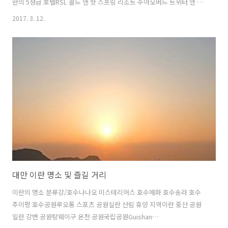
란의 5성급 호텔RSL 콜드 앤 핫 스프링 리조트 수아오버드 트위터 앤 프
래그런스 오브 플라워실크 플레이스 이랜에버그린 리조트 호텔 자오시
2017. 3. 12.
호텔 로얄 치아오 히시이란의 4성급 호텔No. 9 호텔Rice Fragrance
House Riverside B&B구안 시앙 센추리더 월든더블X 비앤비리조트 원
호텔빌라 로허브샹그릴라 레저 파밍샹그릴라 부티크 호텔스톤보 롯지시
티 스위트 - 자오시 매이플 리브스 핫 스프링 호텔신 유안 캐슬 호텔아트
스파 호텔웰스프링 바이 실크위 펑 빌라이스턴 호텔 앤 리조트 이란저스
트 슬립 @ 자오 시 호텔파리 빌라-빌딩 A앤B하이 텐 비앤비호텔 레스 챔
프스이..
대만 이란 명소 및 즐길 거리
이란의 명소 분류강/호수나나오 미스테리어스 호수매화 호수송라 호수
추이펑 호수공원루오통 스포츠 공원실란 산림 휴양 지역이란 중산 공원
일란 강변 공원탕웨이구 온천 공원국립공원Guishan