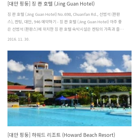
[대만 핑둥] 징 콴 호텔 (Jing Guan Hotel)
징 콴 호텔 (Jing Guan Hotel) No.698, Chuanfan Rd., 선범석 (촨판
스), 켄팅, 대만, 946 예약하기 - 징 콴 호텔 (Jing Guan Hotel) 아주 좋
은 선범석 (촨판스)에 위치한 징 콴 호텔 숙박시설은 켄팅의 가족과 즐거
운 시간, 해변, 관광 지역에 있습니다. 이곳에서 생생한 도시의 모든것을
2016. 11. 30.
쉽게 즐기실 수 있습니다. 지역의 관광 명소와 경치를 구경하고, 호텔에
서 멀지 않은 추안판 락, 바나나 베이, 서딩 파크에서 즐거운 시간을 보낼
수 있습니다. 징 콴 호텔에서 훌륭한 서비스와 우수한 시설이 잊을 수 없
는 여행이 될겁니다. 손님들을 위해 편리한 Wi-Fi (무료/전 객실), 일일 청
소 서비스, 식료품 배달 서비스, 우편 서비스, 프라이빗 체크인/체크아웃
등을 호..
[대만 핑둥] 하워드 리조트 (Howard Beach Resort)