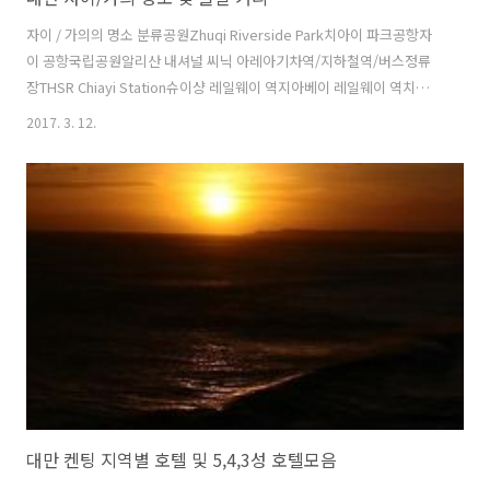
자이 / 가의의 명소 분류공원Zhuqi Riverside Park치아이 파크공항자
이 공항국립공원알리산 내셔널 씨닉 아레아기차역/지하철역/버스정류
장THSR Chiayi Station슈이샹 레일웨이 역지아베이 레일웨이 역치아이
레일웨이 역대학국립 치아이 대학명소/관광지Alishan Forest Railway
2017. 3. 12.
Garage ParkKuai Yi Forest VillageShingjia Suspension Bridge아
트 사이트 오브 치아이 선로 창고펀치우 고대 마을박물관/미술관
Southern Branch of the National Palace MuseumYujheng
Museum동신 피셔맨스 와프 오이스터 셀 하우스치아이 시티 코지 도자
기 박물관치아이 역사 박물관치아이 주 박물관병원/의료시설타이중 베
테랑 제네..
대만 켄팅 지역별 호텔 및 5,4,3성 호텔모음