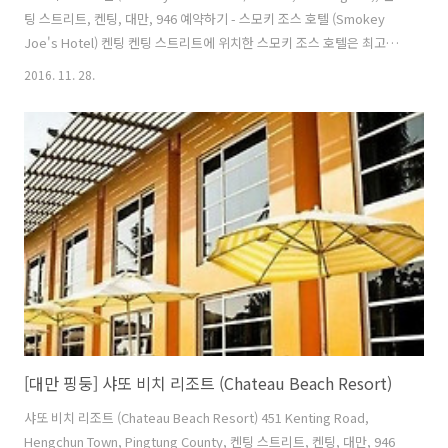
팅 스트리트, 켄팅, 대만, 946 예약하기 - 스모키 조스 호텔 (Smokey
Joe's Hotel) 켄팅 켄팅 스트리트에 위치한 스모키 조스 호텔은 최고의
즐거움과 편안함을 누릴 수 있는 가장 이상적인 곳 입니다. 도심에서 0
2016. 11. 28.
km 정도 거리에 있으며 공항까지 120분 정도 걸립니다. 지역의 관광 명
소와 경치를 구경하고, 호텔에서 멀지 않은 Kenting Street Night
Market, 치콩 폭포, 켄팅 국립 공원에서 즐거운 시간을 보낼 수 있습니
다. 스모키 조스 호텔에는 다양한 시설이 있어 켄팅에서의 시간을 풍요롭
게 해줍니다. Wi-Fi (무료/전 객실), 일일 청소 서비스, 식료품 배달 서비
스, ..
[대만 핑둥] 샤또 비치 리조트 (Chateau Beach Resort)
샤또 비치 리조트 (Chateau Beach Resort) 451 Kenting Road,
Hengchun Town, Pingtung County, 켄팅 스트리트, 켄팅, 대만, 946