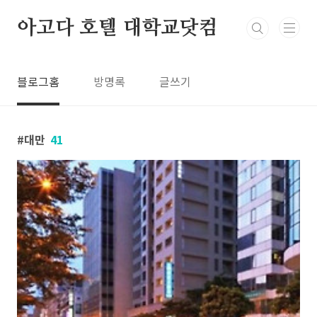
본문 바로가기
아고다 호텔 대학교닷컴
블로그홈
방명록
글쓰기
대만
41