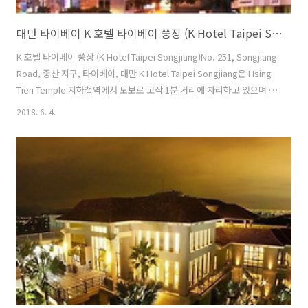
대만 타이베이 K 호텔 타이베이 쑹장 (K Hotel Taipei Songjiang)
K 호텔 타이베이 쑹장 (K Hotel Taipei Songjiang)No. 251, Songjiang
Road, 중산 지구, 타이베이, 대만 K Hotel Taipei Songjiang은 Hsing
Tien Temple 지하철역에서 도보로 고작 1분 거리에 자리하고 있으며 호
텔 전 구역에서 무료 Wi-Fi를 이용할 수 있습니다. 24시간 프런트 데스크
2018. 6. 4.
와 현대적인 장식으로 꾸며진 객실을 제공합니다. 호텔은 타이페이 송산
공항(Taipei Songshan Airport)에서 자동차로 7분 거리의 편리한 곳에
있습니다. 타이페이 기차역(Taipei Railway Station)과 닝시아 야시장
(NingXia Night Market)이 자동차로 10분 거리에 있습니다. 우아하게
꾸며진 객실은 에어컨과 개인 금..