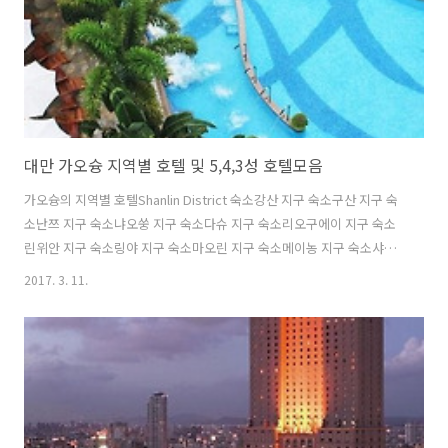
대만 가오슝 지역별 호텔 및 5,4,3성 호텔모음
가오슝의 지역별 호텔Shanlin District 숙소강산 지구 숙소구산 지구 숙
소난쯔 지구 숙소냐오쑹 지구 숙소다슈 지구 숙소리오구에이 지구 숙소
린위안 지구 숙소링야 지구 숙소마오린 지구 숙소메이농 지구 숙소샤오
강 지구 숙소신싱 지구 숙소싼민 지구 숙소옌청 지구 숙소쭤잉 지구 숙소
2017. 3. 11.
첸전 지구 숙소첸진 지구 숙소치산 디스트릭트 숙소치진 지구 숙소톈랴
오 지구 숙소퐁산 지구 숙소후네이 지구 숙소가오슝의 5성급 호텔85 스
카이 타워 호텔E-다 스카이락 호텔Hotel Indigo Kaohsiung Central
Park그랜드 하이 - 라이 호텔더 그랜드 호텔 카오슝로얄 리스 호텔앰배
서더 호텔이다 로열 호텔킹덤 호텔하워드 프라자 호텔한 센 인터내셔널
호텔가오슝의 4성급 호텔가든 리조트 핫 스프링가든 빌라 호텔골든 ..