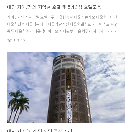
대만 자이/가의 지역별 호텔 및 5,4,3성 호텔모음
자이 / 가의의 지역별 호텔다푸 타운십동시 타운십류자오 타운쉽메이산
타운십민슝 타운십부다이 타운십알리샨 타운쉽웨스트 지구이스트 지구
종푸 타운십주키 타운십타이바오 시티판루 타운쉽푸지 시티자이 / 가의
의 5성급 호텔나이스 프린스 호텔로얄 피닉스 호텔자이 / 가의의 4성급
2017. 3. 12.
호텔로얄 치아이 호텔룩 로얄 리조트르 뷰-맥스 리조트사우스 어반 호텔
알리 마운틴 오리엔탈 펄 인터내셔널 호텔알리샨 하우스여통 호텔차이
나트러스트 호텔춘 황 호텔자이 / 가의의 3성급 호텔F 호텔 - 알리산가우
샨 칭 호텔구안코 호텔난카 익스프레스 호텔당 구에이 홈스테이데이 플
러스 호텔듀크 호텔라이트 호스텔 - 치아이란 콰이 퐁 가든 호텔렌이 레
이크 호텔리버 호텔리야우 치아이 호텔베버리 가든 모텔보스톤 플러스
호텔샌카이칸 호텔샨티스 모텔선 다이..
대만 자이/가의 명소 및 즐길 거리