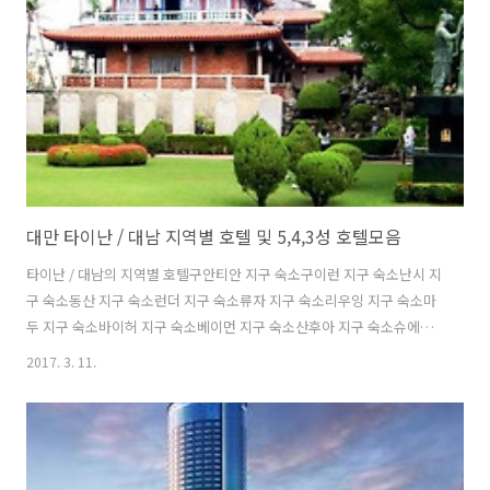
레일뱀부 컬처 파크성룽옌 폭포수이리 스나케킬른 세라믹 컬처럴 파크
슈앙시 서스펜션 브릿지스몰 스위스 가든스카이 브리지..
대만 타이난 / 대남 지역별 호텔 및 5,4,3성 호텔모음
타이난 / 대남의 지역별 호텔구안티안 지구 숙소구이런 지구 숙소난시 지
구 숙소동산 지구 숙소런더 지구 숙소류자 지구 숙소리우잉 지구 숙소마
두 지구 숙소바이허 지구 숙소베이먼 지구 숙소산후아 지구 숙소슈에자
지구 숙소시강 지구 숙소신시 지구 숙소신잉 지구 숙소신화 지구 숙소안
2017. 3. 11.
난 지구 숙소안핑 지구 숙소용캉 지구 숙소타이난 숙소타이난 / 대남의 5
성급 호텔샹그릴라 파 이스턴 프라자 호텔실크 플레이스 타이난에버그
린 프라자 호텔저스트윈 그랜드 호텔퀴나 프라자 호텔타이흐 랜디스 호
텔 타이난타이난 / 대남의 4성급 호텔FX 호텔 타이난 민성 로드OHYA 부
티크 모텔 신 잉 지점글로리 파인 호텔더 플레이스 타이난웨이 얏 그랜드