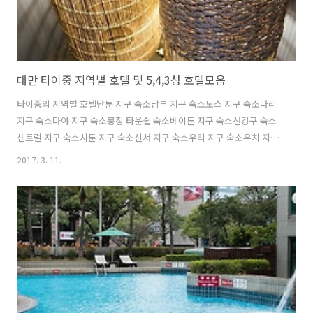
대만 타이중 지역별 호텔 및 5,4,3성 호텔모음
타이중의 지역별 호텔난툰 지구 숙소남부 지구 숙소노스 지구 숙소다리
지구 숙소다야 지구 숙소룽징 타운쉽 숙소베이툰 지구 숙소선강구 숙소
센트럴 지구 숙소시툰 지구 숙소신서 지구 숙소우리 지구 숙소우치 지구
숙소우펑 지구 숙소웨스트 지구 숙소이스트 지구 숙소칭수이구 숙소쿠
2017. 3. 11.
쿠안 숙소타이핑구 숙소퐁유안 지구 숙소허우리 구 숙소허핑 지구 숙소
타이중의 5성급 호텔더 린 호텔더 선 핫 스프링 리조트밀레니엄 호텔 타
이중발리 네이처 스파 핫 스프링 리조트스플렌더 호텔에버그린 로렐 호
텔 타이중윈드저 호텔템퍼스 호텔 다-둔템퍼스 호텔풀론 호텔 리파오 랜
드하워드 프린스 호텔 타이중호텔 내셔널호텔 원 타이청후레쉬 필드 호
텔타이중의 4성급 호텔52 호텔53 호텔CU 호텔 타이충FM 호텔Lun
Ching Motel그랜드 시티 호..