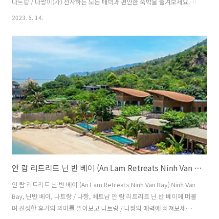
나트랑 / 나짱이(가) 선사하는 모든 매력과 편안한 숙박을 즐겨보세요.
Vinpearl Land Nha Trang에서 단 18.1km 거리에 있는 랄리아 닌 반 베
2023. 6. 14.
이의 객실에서는 바다의 아름다움과 상쾌한 바닷바람을 마음껏 즐기실
수 있습니다. 랄리아 닌 반 베이에서 누릴 수 있는 모든 것을 만끽해 보세
요. 리조트 빌라 내에서 제공되는 무료 인터넷으로 편리함과 만족감을 느
껴보세요. 공항을 오가는 교통편이 필요하신 경우 리조트 빌라에서 체크
인 날짜 전에 준비를 도와드립니다. 리조트 빌라에서 제공하는 셔틀 및
택시 서비스를 이..
안 람 리트리트 닌 반 베이 (An Lam Retreats Ninh Van Bay)/대학교닷컴/베트남호텔/나트랑
안 람 리트리트 닌 반 베이 (An Lam Retreats Ninh Van Bay) Ninh Van
Bay, 닌반 베이, 나트랑 / 나짱, 베트남 안 람 리트리트 닌 반 베이에 머물
며 진정한 휴가의 의미를 알아보고 나트랑 / 나짱의 매력에 빠져보세요.