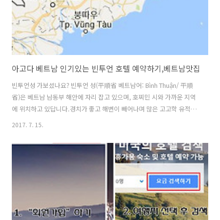
아고다 베트남 인기있는 빈투언 호텔 예약하기,베트남맛집
빈투언성 가보셨나요? 빈투언 성(平順省 베트남어: Bình Thuận/ 平順
省)은 베트남 남동부 해안에 자리 잡고 있으며, 호찌민 시와 가까운 지역
에 위치하고 있답니다.경치가 좋고 해변이 빼어나며 많은 고고학 유적지
가 있어서 조용히 여행 하기에는 참 좋을것 같아요~ ▲위 이미지를 클릭
2017. 7. 15.
하면 페이지로 이동합니다. ▲위 이미지를 클릭하면 페이지로 이동합니
다. 인기있는 빈투언 호텔 팬다누스 리조트 앤 스파더 클리프 리조트 앤
레지던스무이네 베이 리조트로터스 빌리지 리조트 무이네아난타라 무이
네 리조트프린세스 단 남 리조트 앤 스파씨 링크 비치 리조트 앤 골프빅
토리아 판 티에트 비치 리조트 앤 스파미아 리조트 무이 네뱀부 빌리지
비치 리조트씨 링크 빌라 리조트 앤 골프포사누 리조트오션 비스타 리조
트 앤 레지던스 무..