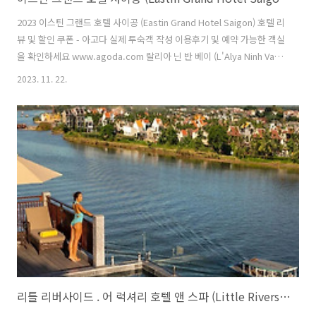
2023 이스틴 그랜드 호텔 사이공 (Eastin Grand Hotel Saigon) 호텔 리
뷰 및 할인 쿠폰 - 아고다 실제 투숙객 작성 이용후기 및 예약 가능한 객실
을 확인하세요 www.agoda.com 랄리아 닌 반 베이 (L'Alya Ninh Van
Bay)/대학교닷컴/베트남호텔/나트랑 랄리아 닌 반 베이 (L'Alya Ninh
2023. 11. 22.
Van Bay) Ninh Van Bay, Ninh Hoa District , 닌반 베이, 나트랑 / 나짱,
베트남 랄리아 닌 반 베이 숙박으로 나트랑 / 나짱이(가) 선사하는 모든
매력과 편안한 숙박을 즐겨보세요 www.daehakgyo.com 이스틴 그랜
드 호텔 사이공 (Eastin Grand Hotel Saigon) 253 Nguyen Van Troi
Street, P..
리틀 리버사이드 . 어 럭셔리 호텔 앤 스파 (Little Riverside . A Luxury Hotel & Spa)/대학교닷컴/베트남호텔/호이안