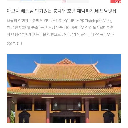
아고다 베트남 인기있는 붕따우 호텔 예약하기,베트남맛집
오늘의 여행지는 붕따우 입니다~! 붕따우(베트남어: Thành phố Vũng
Tàu/ 한자:淎艚(봉조))는 베트남 남쪽 바리어붕따우 성의 도시로대부분
의 여행객들에게 아름다운 해변으로 널리 알려진 곳입니다 ^^ 붕따우의
대표적인 해변은 바이뚜억 해변, 바이사우 해변이 있는데요~바이뚜억 해
2017. 7. 8.
변은 주로 수영을 즐기며, 바이사우 해변은 모래 해변으로 유명하여 주로
관광을 즐긴다고 해요그밖에 롱하이 해변, 호짬 해변, 호꼭 해변이 있어
요~ 붕따루는 열대우림기후로 건기와 우기가 있구요우기는 3월부터 시
작하여 10월까지, 건기는 11월부터 4월까지랍니다. 평균 기온은 약 27
도이며 가장 낮은 때는 24.8도에서 가장 높은 때는 28.6도까지 올라간다
고 해요 ▲위 이미지를 클릭하면 페이지로 이동합니다. 붕따우 맛집 Ố..