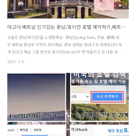
아고다 베트남 인기있는 꽝남/호이안 호텔 예약하기,베트남맛집
오늘은 꽝남(호이안)을 소개할께요~ 꽝남(Quảng Nam, 쯔놈: 廣南)성
은 베트남 중남부 지역의 성이에요. 꽝남 성에는 유네스코 세계유산이 두
개 있다고 해요 그중 한곳은 호이안(Hội An)의 옛 마을이고 또 다른 곳은
미썬(Mỹ Sơn) 사원 단지입니다. 또한 꽝남 성에는 중부 베트남에 있는
2017. 7. 9.
여러 세계유산을 연결하는 세계유산 도로(World Heritage Road)도 있
다고 하죠 꽝남 성의 특산물로 유명한 것이 두가지 있는데요 에센셜 오일
원료인 사이공 계피(Trà My cinnamon)와 응옥 린(Ngọc Linh) 인삼입니
다. 꽝남 성의 성도(省都)는 땀끼(Tam Kỳ)이며 호이안은 이와 별개의 행
정구역이라고 하니 참고 하셔요 ▲위 이미지를 클릭하면 페이지로 이동
합니다. 랜드마크 딥 동 니구엔..