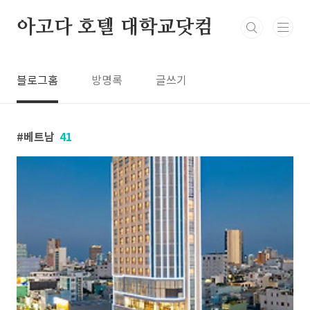
본문 바로가기
아고다 호텔 대학교닷컴
블로그홈
방명록
글쓰기
베트남
41