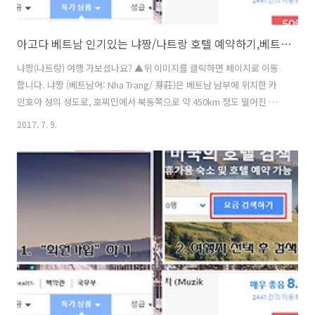
아고다 베트남 인기있는 냐짱/나트랑 호텔 예약하기,베트남맛집
냐짱(나트랑) 여행 가보셨나요? ▲위 이미지를 클릭하면 페이지로 이동
합니다. 냐짱 (베트남어: Nha Trang/ 芽莊)은 베트남 남부에 위치한 카
인호아 성의 성도로, 호찌민에서 북동쪽으로 약 450km 정도 떨어진 곳
에 위치하고 있는 휴양 도시로 유명한 곳이에요 베트남에서 가장 아름다
2017. 7. 9.
운 해변으로 동양의 나폴리베트남의 지중해 로 불리우고 한답니다.현지
인 뿐만 아니라 세계 여러나라사람들이방문 하는 아름다운 해변도시 에
요 겨울인 10~12월에 비가 내리는 것을 제외하면 1년 연중 따뜻하고 건
조한 날씨가 계속되기 때문에 언제라도 해수욕이 가능하다고 하죠 ▲위
이미지를 클릭하면 페이지로 이동합니다. 나짱 / 나트랑 맛집 홍둑
(Restaurant Hong Duc) 야외 노천에서 식사하는 나짱 로컬 식당입니
다.베..