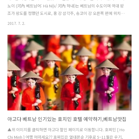
노이 (河內 베트남어: Hà Nội/ 河內 하내)는 베트남의 수도이며 역대 왕
조가 왕도를 정했던 도시로, 홍 강 삼각주, 송코이 강 오른쪽 편에 위치하
고 있어요베트남 최대 도시인 호찌민 시에서는 북쪽으로 약 1,760km 떨
2017. 7. 2.
어져 있어요 ▲위 이미지를 클릭하면 페이지로 이동합니다. 하노이의 기
후는 전형적인 아열대 습윤기후에요여름에는 덥고 습하지만, 겨울에는
비교적 시원하고 건조한 특징이 있죠 여름은 5월에서 9월까지 이며, 11
월 부터 이듬해 3월 까지 지속되는 겨울에는 다소 건조한 날씨가 계속된
다고 합니다 하노이 맛집 흐엉리엔 (Bun Cha Huong Lien) 오바마 미국
대통령이 먹었던 식당으로 유명한곳~오바마 콤보 세트를 만들어..
아고다 베트남 인기있는 호치민 호텔 예약하기,베트남맛집
▲위 이미지를 클릭하면 아고다 할인 페이지로 이동합니다. 호찌민 [ Ho
Chi Minh ] 여행 어떠세요?? 호찌민은 열대몬순 기후로 5~11월은 우기,