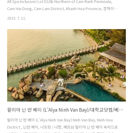
All Spa Inclusive) Lot D10b Northern of Cam Ranh Peninsula,
Cam Hai Dong, Cam Lam District, Khanh Hoa Province, 깜하이동,
나트랑 / 나짱, 베트남 퓨전 리조트 깜라인 - 올 스파 인클루시브은(는) 나
2023. 7. 11.
트랑 / 나짱의 주목할 만한 숙소로 여행객을 위한 현명한 선택입니다. 여
행의 목적이 출장이던 관광이던 퓨전 리조트 깜라인 - 올 스파 인클루시
브에 머물며 여정을 최대한 즐겨보세요. 퓨전 리조트 깜라인 - 올 스파 인
클루시브의 훌륭한 서비스와 편의 시설을 통해 잊을 수 없는 힐링 타임을
만끽해 보세요. 제공되는 무료 인터넷으로 머무시는..
랄리아 닌 반 베이 (L'Alya Ninh Van Bay)/대학교닷컴/베트남호텔/나트랑
랄리아 닌 반 베이 (L'Alya Ninh Van Bay) Ninh Van Bay, Ninh Hoa
District , 닌반 베이, 나트랑 / 나짱, 베트남 랄리아 닌 반 베이 숙박으로