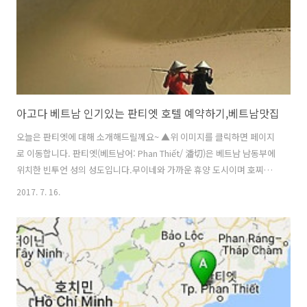
아고다 베트남 인기있는 판티엣 호텔 예약하기,베트남맛집
오늘은 판티엣에 대해 소개해드릴께요~ ▲위 이미지를 클릭하면 페이지
로 이동합니다. 판티엣(베트남어: Phan Thiết/ 潘切)은 베트남 남동부에
위치한 빈투언 성의 성도입니다.무이네와 가까운 휴양 도시이며 호찌민
시에서 북동쪽으로 약 200km 정도 떨어진 곳에 위치하고 있어요 기후는
2017. 7. 16.
베트남에서 가장 건조한 곳 중 하나로, 연중 대부분의 날씨가 습도 10％
이하 입니다.많은 지역이 바위산과 사구(砂丘)로 뒤덮여 있으며 농업 기
반은 거의 없다고 해요. ▲위 이미지를 클릭하면 페이지로 이동합니다.
판티엣 맛집 브리즈 (Breeze Restaurant & Bar) 브리즈는 수영장에서
와인과 함께멋진 전망을 함께 즐길 수 있답니다. 또한 무이네힐즈리조트
에 위치하고 있기때문에이곳에서 숙박도 가능하지요. 현재 T..