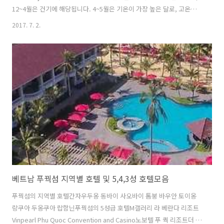
12~4월은 건기에 해당됩니다. 4~5월은 기온이 가장 높은 달로, 고온다
습하구요~8월 하순은 국지성 비가 많이 내리는데, 1~2시간 만에 그치는
2017. 7. 2.
것이 일반적입니다 ▲위 이미지를 클릭하면 아고다 할인 페이지로 이동
합니다. 베트남어를 공용으로 사용하지만 호텔, 유명레스토랑, 관광지에
서는 영어, 프랑스어로도 의사소통이 가능해요 베트남은 세계2위 커피생
산국으로 커피의 향과 맛이 아주 좋다고 알려져 있어요연차, 녹차, 재스
민 등 다양한 종류의 차도 있답니다.또한 베트남에서는 약용으로 노니,
상황버섯 등 다양한 건강식품을구입하기 좋다고 하니 건강식품 선물하
기에..
베트남 푸꿕섬 지역별 호텔 및 5,4,3성 호텔모음
푸꿕섬의 지역별 호텔간자우두옹 동바이 사오바이 톰붕 바우안 토이옹
랑쿠아 두옹쿠아 랍함닌푸꿕섬의 5성급 호텔M갤러리 라 베란다 리조트
Vinpearl Phu Quoc Convention and Casino노보텔 푸 쿽 리조트더 쉘