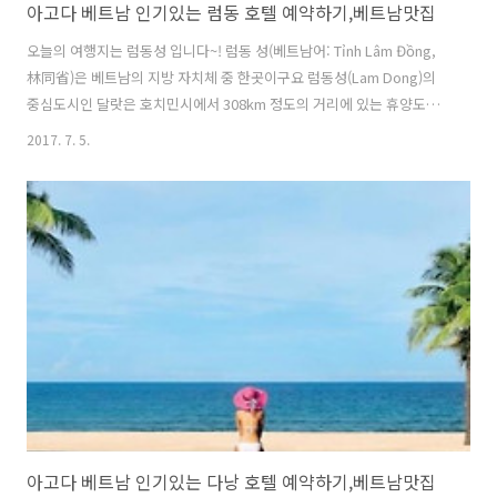
아고다 베트남 인기있는 럼동 호텔 예약하기,베트남맛집
오늘의 여행지는 럼동성 입니다~! 럼동 성(베트남어: Tỉnh Lâm Đồng,
林同省)은 베트남의 지방 자치체 중 한곳이구요 럼동성(Lam Dong)의
중심도시인 달랏은 호치민시에서 308km 정도의 거리에 있는 휴양도시
입니다. ▲위 이미지를 클릭하면 페이지로 이동합니다. 달랏은 피서지로
2017. 7. 5.
서 프랑스 식민지 시대부터 개발되어프랑스 도시의 모습을 지니고 있다
고 해요.시원하고 공원 같은 푸른 환경으로베트남인들의 신혼여행지로
손꼽히는 휴양도시라고 합니다 달랏은 소나무 숲과 접해있는 쑤안 흐엉
호수(Ho Xuan Huong), 탄터(Than Tho),야 티엔(Da Thien),그리고 투
엔 람(Thuyen Lam)과 같은 많은 자연 호수와 인공호수가 있고요~ 달랏
의 기후는 난초,장미,백합,동백과 같은 꽃들이 서식하기..
아고다 베트남 인기있는 다낭 호텔 예약하기,베트남맛집