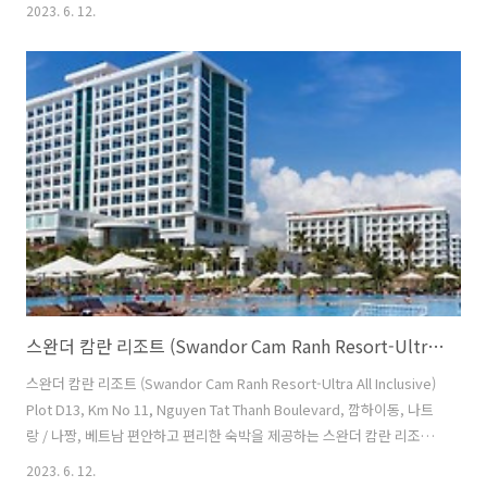
안 람 리트리트 닌 반 베이의 편의 시설/서비스를 통해 편안하고 안락한
2023. 6. 12.
시간을 보낼 수 있습니다. 리조트 빌라의 무료 Wi-Fi로 쉽고 편리하게 커
뮤니케이션을 지속하세요. 리조트 빌라의 공항 이동 교통편 서비스를 이
용해 공항을 오가는 교통편을 쉽게 준비할 수 있습니다. 리조트 빌라에서
제공하는 렌터카, 셔틀 및 택시 서비스를 통해 나트랑 / 나짱 주변 당일
여행, 관광 등을 쉽고 간편하게 계획하세요. 차를 운전해서 오실 경우 리
조트 빌라 내 무료 주차장을 ..
스완더 캄란 리조트 (Swandor Cam Ranh Resort-Ultra All Inclusive)/대학교닷컴/베트남호텔/나트랑
스완더 캄란 리조트 (Swandor Cam Ranh Resort-Ultra All Inclusive)
Plot D13, Km No 11, Nguyen Tat Thanh Boulevard, 깜하이동, 나트
랑 / 나짱, 베트남 편안하고 편리한 숙박을 제공하는 스완더 캄란 리조트
은(는) 나트랑 / 나짱 여행객을 위한 현명한 선택입니다. 최고의 서비스와
2023. 6. 12.