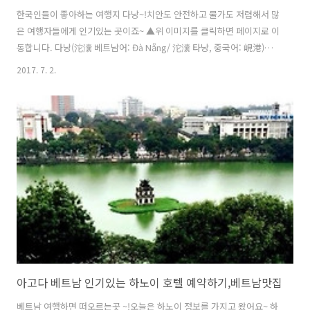
한국인들이 좋아하는 여행지 다낭~!치안도 안전하고 물가도 저렴해서 많
은 여행자들에게 인기있는 곳이죠~ ▲위 이미지를 클릭하면 페이지로 이
동합니다. 다낭(沱灢 베트남어: Đà Nẵng/ 沱灢 타낭, 중국어: 峴港)은
베트남 중남부 지역의 최대 상업 및 항구도시로서베트남에서 호찌민 시,
2017. 7. 2.
하노이, 하이퐁 다음으로 네 번째 큰 도시랍니다 ▲위 이미지를 클릭하면
페이지로 이동합니다. 다낭의 날씨는 보통 3월~5월 사이는 한낮에 바다
와 수영장등 어디든 휴양을 즐길 수 있으며,아침 저녁으로 시원한 바람이
불어 선선한 편입니다.이때가 여행하기 가장 좋은 때랍니다. 12월에서 2
월 사이에는 맑은 파란 하늘을 볼 수 있으나, 흐린 날은 날씨가 추워 수영
을 할 수 없어 여행하기는 보통 입니다. 6월에서 8월사이에는 너무 더..
아고다 베트남 인기있는 하노이 호텔 예약하기,베트남맛집
베트남 여행하면 떠오르는곳 ~!오늘은 하노이 정보를 가지고 왔어요~ 하