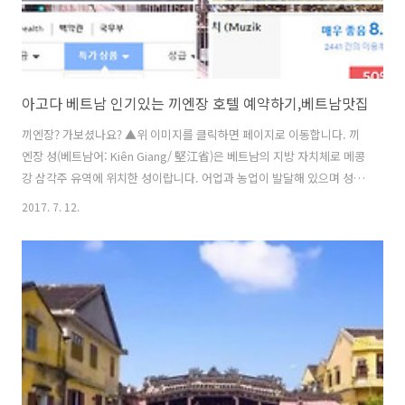
아고다 베트남 인기있는 끼엔장 호텔 예약하기,베트남맛집
끼엔장? 가보셨나요? ▲위 이미지를 클릭하면 페이지로 이동합니다. 끼
엔장 성(베트남어: Kiên Giang/ 堅江省)은 베트남의 지방 자치체로 메콩
강 삼각주 유역에 위치한 성이랍니다. 어업과 농업이 발달해 있으며 성도
는 락자이구요~ 캄보디아와 맞닿아 있는 북서부 지역은 늪이 많고서쪽의
2017. 7. 12.
타이 만 안에 있는 섬들도 포함하고 있답니다. 대부분 지역은 홍수림과
카유푸트나무가 울창한 우민[烏明] 삼림지대가 차지하고 있어요~ ▲위
이미지를 클릭하면 페이지로 이동합니다. 인기있는 끼엔장 호텔 파미아
나 리조트 앤 스파더 쉘 리조트 앤 스파 - 푸 쿽빈펄 푸 쿽 리조트리치스
비치 리조트 푸 쿽 아일랜드살린다 리조트 푸 쿽 아일랜드JW 메리어트
푸쿽 에메랄드 베이아마린 리조트노보텔 푸 쿽 리조트머큐리 푸 쿠옥 리
조트 앤..