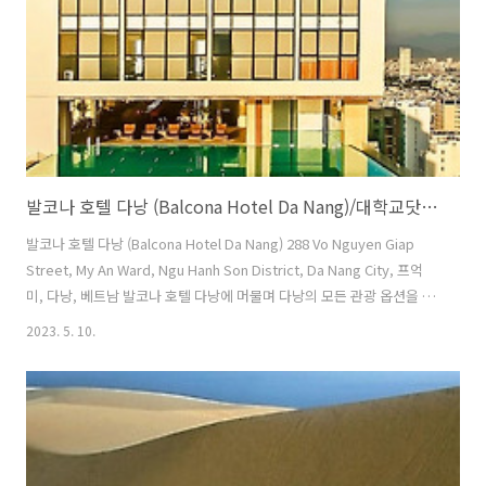
머..
발코나 호텔 다낭 (Balcona Hotel Da Nang)/대학교닷컴/베트남호텔/다낭
발코나 호텔 다낭 (Balcona Hotel Da Nang) 288 Vo Nguyen Giap
Street, My An Ward, Ngu Hanh Son District, Da Nang City, 프억
미, 다낭, 베트남 발코나 호텔 다낭에 머물며 다낭의 모든 관광 옵션을 즐
겨보세요. The Marble Mountains에서 단 5.7km 거리에 있는 발코나
2023. 5. 10.
호텔 다낭에 머문다면 다낭의 진정한 문화를 느껴보는 것은 어렵지 않습
니다. 발코나 호텔 다낭의 편의 시설/서비스를 통해 편안하고 안락한 시
간을 보낼 수 있습니다. 호텔 내에서 제공되는 무료 인터넷으로 편리함과
만족감을 느껴보세요. 원활하고 편리한 도착/출발을 위해 공항 이동 교
통편 서비스는 체크인 날짜 전에 예약 가능합니다. 호텔에서 제공하는 렌
터카..