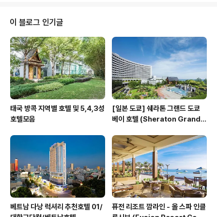
럼 아래 아고다 로고를 클릭 해주세요^^ 로그인 하면 최대
~80% 까지 세일 회원특가 상품도 있다고하니꼭 회원가입
이 블로그 인기글
하시길 바랍니다~ 그 밖에도 자주가는 여행지를 모아놓은
카테고리가 있었습니다 ^_^앞으로 계획이 있으신 분은 둘
러 보시기 바랍니다. 미국 인기있는 텍사스 호텔 베스트웨
스턴 플러스 선셋 스위트 리버워크클럽 쿼터스 호텔 인 휴
스턴베스트웨스턴 레드 리버 인 앤 스위트베..
태국 방콕 지역별 호텔 및 5,4,3성
[일본 도쿄] 쉐라톤 그랜드 도쿄
호텔모음
베이 호텔 (Sheraton Grande
Tokyo Bay Hotel)
베트남 다낭 럭셔리 추천호텔 01/
퓨전 리조트 깜라인 - 올 스파 인클