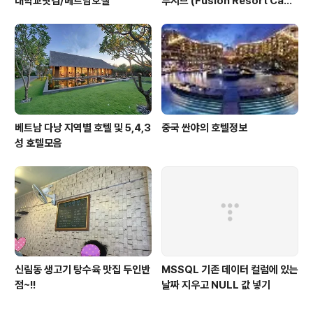
대학교닷컴/베트남호텔
루시브 (Fusion Resort Cam
Ranh - All Spa Inclusive)/대
학교닷컴/베트남호텔/나트랑
베트남 다낭 지역별 호텔 및 5,4,3
중국 싼야의 호텔정보
성 호텔모음
신림동 생고기 탕수육 맛집 두인반
MSSQL 기존 데이터 컬럼에 있는
점~!!
날짜 지우고 NULL 값 넣기