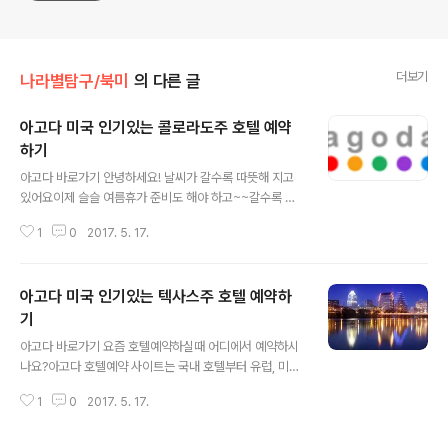
더보기
나라별탐구/북미
의 다른 글
아고다 미국 인기있는 콜로라도주 호텔 예약
하기
글 내용
아고다 바로가기​ 안녕하세요! 날씨가 갈수록 따뜻해 지고
있어요이제 슬슬 여름휴가 준비도 해야 하고~~갈수록 여
행사이트 검색이 많아 지고 있습니다. 여행을 자주 다니다
1
0
2017. 5. 17.
보니 호텔예약도 어떻게하느냐에 따라서 가격이 천차만별
입니다. 아고다에서는 매월 프로모션을 하고 있는데요.최
대 80% 이상까지 할인을 받을수 있어 언제든 저렴하게 이
아고다 미국 인기있는 텍사스주 호텔 예약하
용할 수 있습니다. 아고다 호텔예약시 주의사항! 1. 달러 결
제 예약원화는 이중으로 카드수수료가 적용됩니다. 2. 격
기
글 내용
실 취소수수료 확인예약시 최소수수료나 환불불가 등세부
아고다 바로가기​ 요즘 호텔예약하실때 어디에서 예약하시
사항을 잘 확인하고 예약하셔야 합니다. 3. 특가 프로모션
나요?아고다 호텔예약 사이트는 국내 호텔부터 유럽, 미국
호텔확인기본적으로 최대 30% 할인을 해주지만 시즌별로
뿐만 아니라케나다, 미국 등 전세계의 호텔을 예약할 수 있
최대 80% 까지 해주는 곳을 찾을 수 있으니 특가를 잘 활
1
0
2017. 5. 17.
는 사이트입니다! 특히 예약이 너무 간편하고 방문객들의
용하세요. 인기있는 콜로라도 호텔 베스..
생생한 리뷰가 담겨있어서호텔 정보 찾을 때 아주 편한것
같습니다. 아고다 호텔예약 사이트를 한번 둘러 볼까요?그