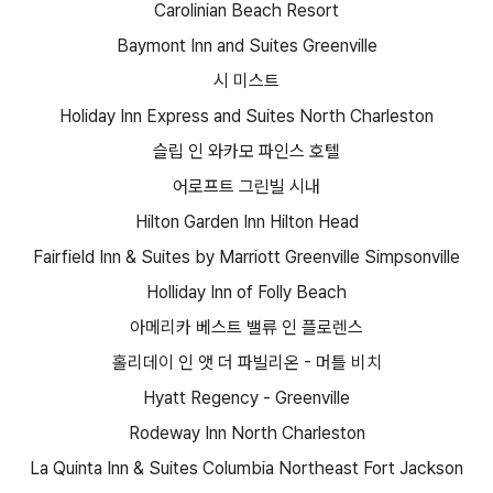
Carolinian Beach Resort
Baymont Inn and Suites Greenville
시 미스트
Holiday Inn Express and Suites North Charleston
슬립 인 와카모 파인스 호텔
어로프트 그린빌 시내
Hilton Garden Inn Hilton Head
Fairfield Inn & Suites by Marriott Greenville Simpsonville
Holliday Inn of Folly Beach
아메리카 베스트 밸류 인 플로렌스
홀리데이 인 앳 더 파빌리온 - 머틀 비치
Hyatt Regency - Greenville
Rodeway Inn North Charleston
La Quinta Inn & Suites Columbia Northeast Fort Jackson