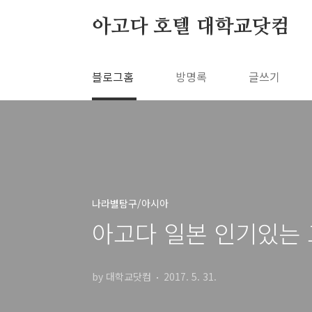
본문 바로가기
아고다 호텔 대학교닷컴
블로그홈
방명록
글쓰기
나라별탐구/아시아
아고다 일본 인기있는 
by 대학교닷컴
2017. 5. 31.