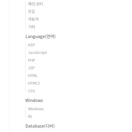
패션,뷰티
맛집
자동차
기타
Language(언어)
ASP
JavaScript
PHP
JSP
HTML
HTML5
CSS
Windows
Windows
IIS
Database(디비)