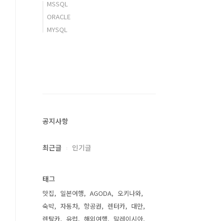
MSSQL
ORACLE
MYSQL
공지사항
최근글
인기글
태그
맛집
일본여행
AGODA
오키나와
숙박
자동차
항공권
렌터카
대만
렌탈카
유럽
해외여행
말레이시아