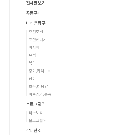
전체글보기
공동구매
나라별탐구
추천호텔
추천렌터카
아시아
유럽
북미
중미,카리브해
남미
호주,태평양
아프리카,중동
블로그관리
티스토리
블로그활용
잡다한것