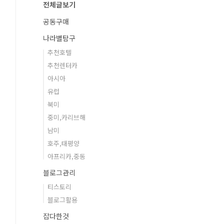
전체글보기
공동구매
나라별탐구
추천호텔
추천렌터카
아시아
유럽
북미
중미,카리브해
남미
호주,태평양
아프리카,중동
블로그관리
티스토리
블로그활용
잡다한것