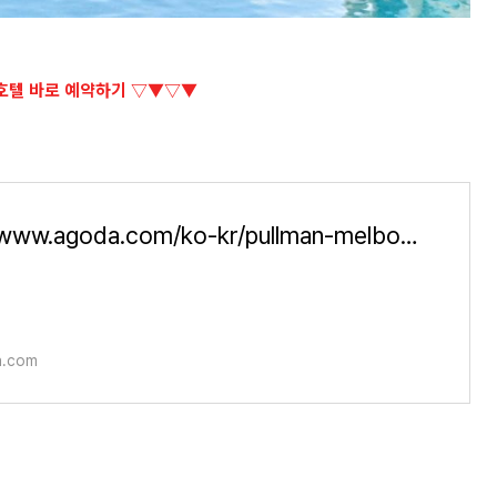
호텔 바로 예약하기 ▽▼▽▼
https://www.agoda.com/ko-kr/pullman-melbourne-on-the-park/hotel/melbourne-au.html
a.com