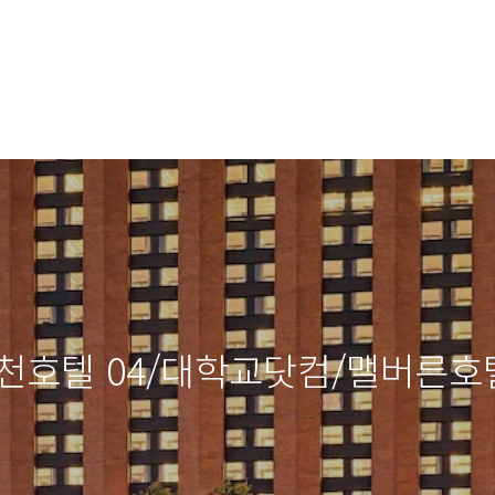
천호텔 04/대학교닷컴/맬버른호