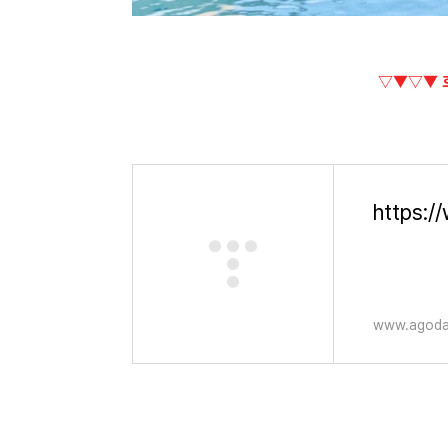
▽▼▽▼ 
www.agod