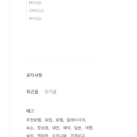
MSSQL
ORACLE
MYSQL
공지사항
최근글
인기글
태그
추천호텔
유럽
호텔
말레이시아
숙소
항공권
대만
예약
일본
여행
숙박
렌터카
오키나와
가격비교