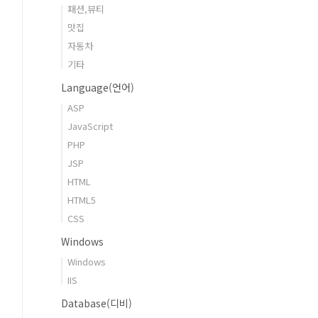
패션,뷰티
맛집
자동차
기타
Language(언어)
ASP
JavaScript
PHP
JSP
HTML
HTML5
CSS
Windows
Windows
IIS
Database(디비)