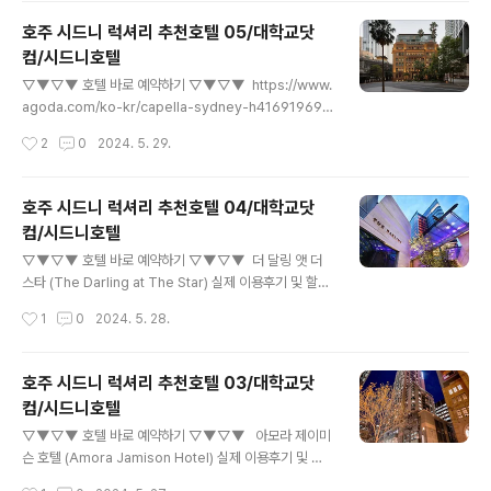
w.agoda.com 하얏트 리젠시 브리즈번 (Hyatt Regen
호주 시드니 럭셔리 추천호텔 05/대학교닷
cy Brisbane) 72 Queen Street (Queen Street Ma
컴/시드니호텔
ll), 브리즈번 시내, 브리즈번, 호주 하얏트 리젠시 브리즈번
글 내용
은 호주 브리즈번에 위치한 5.0성급 호텔입니다. 이 호텔
▽▼▽▼ 호텔 바로 예약하기 ▽▼▽▼ https://www.
은 도시 중심에서 0.9km 떨어져 있어 편리한 위치에 자리
agoda.com/ko-kr/capella-sydney-h41691969/
하고 있습니다. 2014년에 최근 개장되어 현대적인 시설
hotel/sydney-au.html www.agoda.com Capell
작성시간
2
0
2024. 5. 29.
과 편의를 자랑합니다. 체..
a Sydney 24 Loftus St, Sydne, 서큘러 키, 시드니, 호
주 많은 관광지 및 명소가 있는 도심 한가운데에 위치한 C
apella Sydney에 머물며 시드니 최고의 매력을 한껏 느
호주 시드니 럭셔리 추천호텔 04/대학교닷
껴보세요. 편리한 위치 덕분에 도시의 필수 관광지까지 쉽
컴/시드니호텔
게 이동할 수 있습니다. 편리한 위치에서 다양한 액티비티
글 내용
를 즐겨보세요! 시드니 오페라 하우스에서 단 830m 거리
▽▼▽▼ 호텔 바로 예약하기 ▽▼▽▼ 더 달링 앳 더
에 있는 Capella Sydney은(는) 다양한 명소와 유명 관광
스타 (The Darling at The Star) 실제 이용후기 및 할인
지를 방문하기에 완벽한 출발지입니다. Capella Sydney
특가아고다에서 더 달링 앳 더 스타 (The Darling at Th
작성시간
1
0
2024. 5. 28.
의 우수한 ..
e Star)의 실제 투숙객 이용후기 및 할인 특가를 확인하세
요! 최저가 보장제 및 예약 무료 취소 가능www.agoda.c
om 더 달링 앳 더 스타 (The Darling at The Star) 8
호주 시드니 럭셔리 추천호텔 03/대학교닷
0 Pyrmont Street, Pyrmont, 달링 하버, 시드니, 호주
컴/시드니호텔
더 달링 앳 더 스타은(는) 시드니의 풍경과 생동감을 느끼
글 내용
고 싶은 여행객에게 완벽한 선택입니다. 숙소가 도심의 편
▽▼▽▼ 호텔 바로 예약하기 ▽▼▽▼ 아모라 제이미
리한 위치에 있어 시드니의 필수 명소를 방문하는 데 더 많
슨 호텔 (Amora Jamison Hotel) 실제 이용후기 및 할
은 시간을 보낼 수 있습니다. 더 달링 앳 더 스타은(는) 시드
인 특가아고다에서 아모라 제이미슨 호텔 (Amora Jamis
작성시간