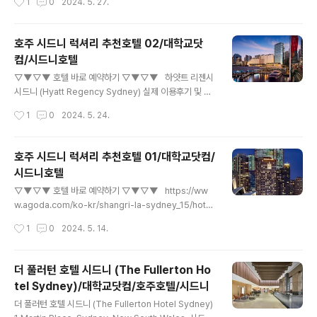
1
0
2024. 5. 27.
니 오..
on Hotel)의 실제 투숙객 이용후기 및 할인 특가를 확인하
세요! 최저가 보장제 및 예약 무료 취소 가능www.agoda.
com 아모라 제이미슨 호텔 (Amora Jamison Hotel) 1
호주 시드니 럭셔리 추천호텔 02/대학교닷
1 Jamison Street, 시드니 CBD, 시드니, 호주 아모라 제
컴/시드니호텔
이미슨 호텔 에 머무는 동안 최고의 편안함을 누려보세
글 내용
요. 도시 중심에 위치하고 있어 시드니의 모든 매력을 둘러
▽▼▽▼ 호텔 바로 예약하기 ▽▼▽▼ 하얏트 리젠시
보기 편리합니다. 다양함으로 더 알차고 즐거운 시간을 보
시드니 (Hyatt Regency Sydney) 실제 이용후기 및 할
내보세요. 아모라 제이미슨 호텔 은(는) 시드니 오페라 하
인 특가아고다에서 하얏트 리젠시 시드니 (Hyatt Regen
작성시간
1
0
2024. 5. 24.
우스에서 단 1.1km 거리에 있어 다양한..
cy Sydney)의 실제 투숙객 이용후기 및 할인 특가를 확
인하세요! 최저가 보장제 및 예약 무료 취소 가능www.ag
oda.com 하얏트 리젠시 시드니 (Hyatt Regency Syd
호주 시드니 럭셔리 추천호텔 01/대학교닷컴/
ney) 161 Sussex Street, 시드니 CBD, 시드니, 호주 많
시드니호텔
은 관광지 및 명소가 있는 도심 한가운데에 위치한 하얏
글 내용
트 리젠시 시드니에 머물며 시드니 최고의 매력을 한껏 느
▽▼▽▼ 호텔 바로 예약하기 ▽▼▽▼ https://ww
껴보세요. 편리한 위치 덕분에 도시의 필수 관광지까지 쉽
w.agoda.com/ko-kr/shangri-la-sydney_15/hote
게 이동할 수 있습니다. 다양한 선택지를 찾고 계신가
l/all/sydney-au.html www.agoda.com Shangri-L
작성시간
1
0
2024. 5. 14.
요? 하얏트 리젠시 시드니은(는) 시드니 오페라 ..
a Sydney 176 Cumberland Street, The Rocks, 서
큘러 키, 시드니, 호주 매일 아침 유명한 시드니 오페라 하
우스, 하버 브리지, 달링 하버의 아름다운 전망을 감상하
더 풀러턴 호텔 시드니 (The Fullerton Ho
며 하루를 시작해보세요. Shangri-La Hotel에서 데이 스
tel Sydney)/대학교닷컴/호주호텔/시드니
파, 피트니스 센터, 실내 수영장을 마음껏 즐기실 수 있습니
글 내용
다. Shangri-La Sydney는 1788년 호주에 처음 온 유
더 풀러턴 호텔 시드니 (The Fullerton Hotel Sydney)