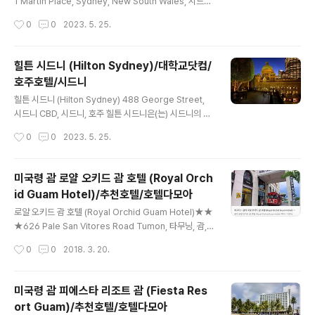
럽인들이 정착한 유서 깊은 록스 지역에 위치해 있습니
1 Martin Place, Sydney, New South Wales, 시드니
다. 뛰어난 입지를 자랑하는 이 호텔에서 도보로 단 5
CBD, 시드니, 호주 더 풀러턴 호텔 시드니은(는) 시드니의
작성시간
0
0
2023. 5. 25.
분 거..
풍경과 생동감을 느끼고 싶은 여행객에게 완벽한 선택입니
다. 숙소가 도심의 편리한 위치에 있어 시드니의 필수 명소
를 방문하는 데 더 많은 시간을 보낼 수 있습니다. 더 풀러
힐튼 시드니 (Hilton Sydney)/대학교닷컴/
턴 호텔 시드니은(는) 시드니 오페라 하우스에서 단 1.4km
호주호텔/시드니
거리의 편리한 위치에 있어 다양한 활동을 간편하게 즐길
글 내용
수 있습니다. 더 풀러턴 호텔 시드니에서 제공하는 다양한
힐튼 시드니 (Hilton Sydney) 488 George Street,
서비스와 편의 시설을 이용해 한층 편하게 머물러 보세요.
시드니 CBD, 시드니, 호주 힐튼 시드니은(는) 시드니의 풍
호텔 내에서 제공되는 무료 인터넷으로 편리함과 만족감을
경과 생동감을 느끼고 싶은 여행객에게 완벽한 선택입니
작성시간
0
0
2023. 5. 25.
느껴보세요. 이용 가능한 택시 서비스..
다. 도심의 뛰어난 위치가 돋보이는 힐튼 시드니에 머물며
시드니에서 도시 탐험을 떠나보세요. 시드니 오페라 하우
스에서 단 1.8km 거리의 편리한 위치에 있는 힐튼 시드니
미국령 괌 로얄 오키드 괌 호텔 (Royal Orch
에서 휴가를 더 다양하게 즐기세요. 힐튼 시드니에서 최적
id Guam Hotel)/추천호텔/호텔다모아
의 서비스와 편의 시설을 이용해 보세요. 호텔 내에서 제공
글 내용
되는 무료 인터넷으로 편리함과 만족감을 느껴보세요. 호
로얄 오키드 괌 호텔 (Royal Orchid Guam Hotel)★★
텔에서 제공하는 택시 서비스를 통해 편리한 시드니 여행
★626 Pale San Vitores Road Tumon, 타무닝, 괌,
을 만끽해 보세요. 차를 운전해서 오실 경우 호텔 내 주차장
괌, 96913 ◆◆◆ 호텔 바로예약하기 ◆◆◆ 투몬 만(T
작성시간
0
0
2018. 3. 20.
을 이용하시기 바랍니다. 익스프레스 체크인/체크아웃, 여
umon Bay)의 전망을 자랑하는 Royal Orchid Hotel은
행 가방 보관, 컨시..
쇼핑 아케이드, 피트니스 센터, 야외 수영장 및 온수 욕조를
갖추고 있습니다. 호텔은 4개의 레스토랑을 보유하고 있으
미국령 괌 피에스타 리조트 괌 (Fiesta Res
며, 대부분의 객실에서 바다의 전망을 즐기실 수 있습니다.
ort Guam)/추천호텔/호텔다모아
무료 Wi-Fi도 제공됩니다. Guam Royal Orchid Hotel
글 내용