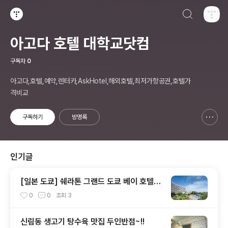
검색하기
티스토리
아고다 호텔 대학교닷컴
구독자
0
아고다,호텔,예약,렌터카,AskHotel,해외호텔,최저가항공권,호텔가
격비교
구독하기
방명록
신고하기 레이어
열기
인기글
[일본 도쿄] 쉐라톤 그랜드 도쿄 베이 호텔
(Sheraton Grande Tokyo Bay Hotel)
0
0
조회
3
신림동 생고기 탕수육 맛집 두인반점~!!