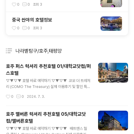
0
0
조회
3
중국 싼야의 호텔정보
0
0
조회
3
나라별탐구/호주,태평양
분류 전체보기
주요 글 목록
호주 퍼스 럭셔리 추천호텔 01/대학교닷컴/퍼
스호텔
글 내용
▽▼▽▼ 호텔 바로 예약하기 ▽▼▽▼ 코모 더 트레저
리 (COMO The Treasury) 실제 이용후기 및 할인 특가
아고다에서 코모 더 트레저리 (COMO The Treasury)
작성시간
0
0
2024. 7. 3.
의 실제 투숙객 이용후기 및 할인 특가를 확인하세요! 최저
가 보장제 및 예약 무료 취소 가능www.agoda.com 코
모 더 트레저리 (COMO The Treasury) 1 Cathedra
호주 맬버른 럭셔리 추천호텔 05/대학교닷
l Avenue , 퍼스 시티 센터, 퍼스, 호주 코모 더 트레저리
컴/맬버른호텔
에 머무는 동안 최고의 편안함을 누려보세요. 도시 중심
글 내용
에 위치하고 있어 퍼스의 모든 매력을 둘러보기 편리합니
▽▼▽▼ 호텔 바로 예약하기 ▽▼▽▼ 배트맨스 힐