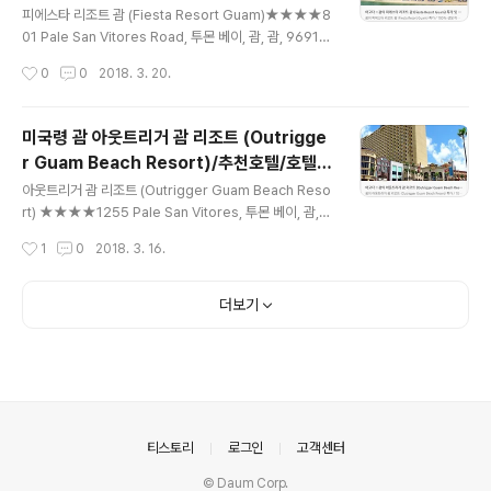
의 각 객실과 스위트룸은 에어컨, 전통적인 장식과 견고한
피에스타 리조트 괌 (Fiesta Resort Guam)★★★★8
대리석 바닥을 갖추고 있습니다. 객실에서 도시, 수영장 또
01 Pale San Vitores Road, 투몬 베이, 괌, 괌, 96913
는 바다의 전망도 감상하실 수 있습니다. 또한, 모든 객실에
◆◆◆ 호텔 바로예약하기 ◆◆◆ 투몬 만의 해변에 바
작성시간
0
0
2018. 3. 20.
는 냉장고와 커피..
로 위치해 있는 Fiesta Resort Guam은 어린이 프로그
램과 대형 야외 수영장을 제공합니다. 커피숍, 바, 해변가 B
BQ 레스토랑에서 다양한 식사도 즐기실 수 있습니다. 모든
미국령 괌 아웃트리거 괌 리조트 (Outrigge
객실과 공용 공간에서 무료 WiFi를 즐기실 수 있습니다. Fi
r Guam Beach Resort)/추천호텔/호텔다
esta Guam Resort는 괌 국제공항에서 차로 단 7분 거
글 내용
모아
리에 있습니다. DFS 갤러리아(DFS Galleria)와 케이마
아웃트리거 괌 리조트 (Outrigger Guam Beach Reso
트(K-Mart)는 차로 2분, 미크로네시아 몰(Micronesia
rt) ★★★★1255 Pale San Vitores, 투몬 베이, 괌,
Mall)과 괌 프리미어 아울렛(Guam Premier Outlet)은
괌, 96913 ◆◆◆ 호텔 바로예약하기 ◆◆◆ 투몬 비치
작성시간
1
0
2018. 3. 16.
..
에 위치한 Outrigger Guam Beach Resort는 발코니
와 바다 전망을 갖춘 객실을 보유하고 있습니다. 호텔은 구
내 쇼핑몰, 피트니스 센터와 5개의 레스토랑을 자랑합니
더보기
다. 무성한 열대 정원에 둘러싸인 이 리조트에는 계단식 폭
포와 워터 슬라이드를 갖춘 라군 수영장도 마련되어 있습
니다. Outrigger Guam은 타르자 매지컬 어드벤처 존 &
워터파크(Tarza Magical Adventure Zone and Wat
er Park)에서 도보로 5분, 투몬 골프 연습장에서 차로 5
분 거리에 있습니다. ..
의안내
티스토리
로그인
고객센터
© Daum Corp.