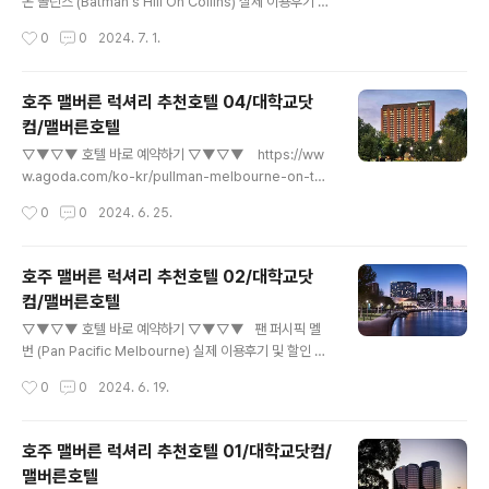
다. 다양함으로 더 알차고 즐거운 시간을 보내보세요. 코
온 콜린스 (Batman's Hill On Collins) 실제 이용후기 및
모 더 트레저리은(는) 킹스 파크 전쟁 기념관에서 단 1.6k
할인 특가아고다에서 배트맨스 힐 온 콜린스 (Batman's
작성시간
0
0
2024. 7. 1.
m 거리에 있어 다양한 액티비티를 선택할 수 있습니..
Hill On Collins)의 실제 투숙객 이용후기 및 할인 특가를
확인하세요! 최저가 보장제 및 예약 무료 취소 가능www.a
goda.com 배트맨스 힐 온 콜린스 (Batman's Hill O
호주 맬버른 럭셔리 추천호텔 04/대학교닷
n Collins) 623 Collins Street, 멜버른 CBD, 멜버
컴/맬버른호텔
른 / 멜번, 호주 배트맨스 힐 온 콜린스은(는) 멜버른 / 멜번
글 내용
의 풍경과 생동감을 느끼고 싶은 여행객에게 완벽한 선택
▽▼▽▼ 호텔 바로 예약하기 ▽▼▽▼ https://ww
입니다. 숙소가 도심의 편리한 위치에 있어 멜버른 / 멜번
w.agoda.com/ko-kr/pullman-melbourne-on-the
의 필수 명소를 방문하는 데 더 많은 시간을 보낼 수 있습니
-park/hotel/melbourne-au.html www.agoda.co
작성시간
0
0
2024. 6. 25.
다. 배트맨스..
m 풀먼 멜번 온 더 파크 (Pullman Melbourne On Th
e Park) 192 Wellington Parade, 이스트 멜번, 멜버
른 / 멜번, 호주 풀먼 멜번 온 더 파크는 멜번의 최고 5성
호주 맬버른 럭셔리 추천호텔 02/대학교닷
급 호텔로, 도심에서 2km 떨어진 곳에 위치하고 있습니
컴/맬버른호텔
다. 이 호텔은 419개의 객실을 보유하고 있으며, 1974년
글 내용
에 건축되었습니다. 최근에는 2021년에 리노베이션을 마
▽▼▽▼ 호텔 바로 예약하기 ▽▼▽▼ 팬 퍼시픽 멜
쳤습니다. 멜번 공항까지는 차로 30분이 소요되며, 호
번 (Pan Pacific Melbourne) 실제 이용후기 및 할인 특
텔 체크인은 오후 2시부터 가능합니다. 체크아웃은 오전 1
가아고다에서 팬 퍼시픽 멜번 (Pan Pacific Melbourne)
작성시간
0
0
2024. 6. 19.
1시까지 가능..
의 실제 투숙객 이용후기 및 할인 특가를 확인하세요! 최저
가 보장제 및 예약 무료 취소 가능www.agoda.co
m 팬 퍼시픽 멜번 (Pan Pacific Melbourne) 2 Conv
호주 맬버른 럭셔리 추천호텔 01/대학교닷컴/
ention Centre Place , 멜버른 CBD, 멜버른 / 멜번, 호
맬버른호텔
주 도시의 중심부에서 단 몇 분 거리에 있는 팬 퍼시픽 멜번
글 내용